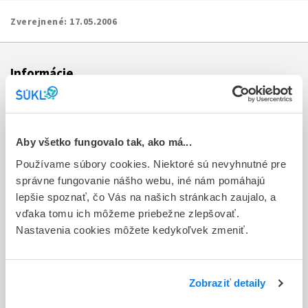
Zverejnené:
17.05.2006
Informácie
Aktuality
Dotazník spokojnosti zákazníka
Aby všetko fungovalo tak, ako má...
Používame súbory cookies. Niektoré sú nevyhnutné pre
Sťažnosti a petície
správne fungovanie nášho webu, iné nám pomáhajú
Poskytovanie informácií
lepšie spoznať, čo Vás na našich stránkach zaujalo, a
vďaka tomu ich môžeme priebežne zlepšovať.
Ochrana osobných údajov
Nastavenia cookies môžete kedykoľvek zmeniť.
Odkazy
Kontakty
Zobraziť detaily
Regionálne pracoviská