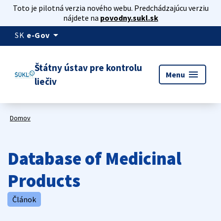
Toto je pilotná verzia nového webu. Predchádzajúcu verziu
nájdete na
povodny.sukl.sk
arrow_drop_down
SK
e-Gov
Štátny ústav pre kontrolu
menu
Menu
liečiv
Domov
Database of Medicinal
Products
Článok