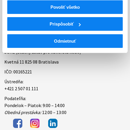
Povoliť všetko
Bankové spojenie
Úradné hodiny
Prispôsobiť
Kontakt
Odmietnuť
ŠÚKL (Štátny ústav pre kontrolu liečiv)
Kvetná 11 825 08 Bratislava
IČO: 00165221
Ústredňa:
+421 2 507 01 111
Podateľňa:
Pondelok – Piatok: 9:00 – 14:00
Obedná prestávka:
12:00 – 13:00