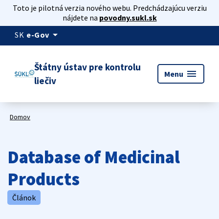
Toto je pilotná verzia nového webu. Predchádzajúcu verziu
nájdete na
povodny.sukl.sk
arrow_drop_down
SK
e-Gov
Štátny ústav pre kontrolu
menu
Menu
liečiv
Domov
Database of Medicinal
Products
Článok