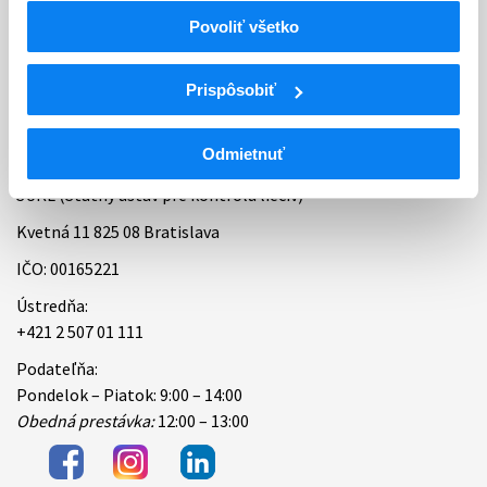
Povoliť všetko
Bankové spojenie
Úradné hodiny
Prispôsobiť
Kontakt
Odmietnuť
ŠÚKL (Štátny ústav pre kontrolu liečiv)
Kvetná 11 825 08 Bratislava
IČO: 00165221
Ústredňa:
+421 2 507 01 111
Podateľňa:
Pondelok – Piatok: 9:00 – 14:00
Obedná prestávka:
12:00 – 13:00