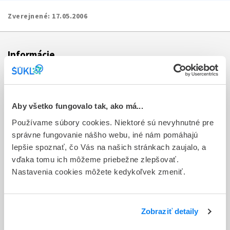
Zverejnené:
17.05.2006
Informácie
Aktuality
Dotazník spokojnosti zákazníka
Aby všetko fungovalo tak, ako má...
Používame súbory cookies. Niektoré sú nevyhnutné pre
Sťažnosti a petície
správne fungovanie nášho webu, iné nám pomáhajú
Poskytovanie informácií
lepšie spoznať, čo Vás na našich stránkach zaujalo, a
vďaka tomu ich môžeme priebežne zlepšovať.
Ochrana osobných údajov
Nastavenia cookies môžete kedykoľvek zmeniť.
Odkazy
Kontakty
Zobraziť detaily
Regionálne pracoviská