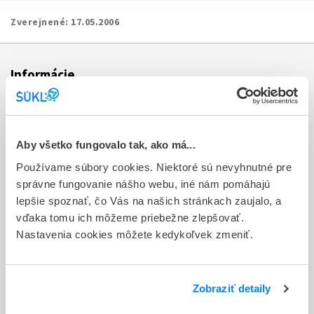
Zverejnené:
17.05.2006
Informácie
Aktuality
Dotazník spokojnosti zákazníka
Aby všetko fungovalo tak, ako má...
Používame súbory cookies. Niektoré sú nevyhnutné pre
Sťažnosti a petície
správne fungovanie nášho webu, iné nám pomáhajú
Poskytovanie informácií
lepšie spoznať, čo Vás na našich stránkach zaujalo, a
vďaka tomu ich môžeme priebežne zlepšovať.
Ochrana osobných údajov
Nastavenia cookies môžete kedykoľvek zmeniť.
Odkazy
Kontakty
Zobraziť detaily
Regionálne pracoviská