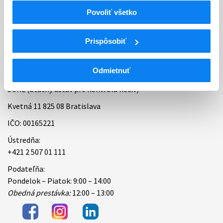
Povoliť všetko
Bankové spojenie
Úradné hodiny
Prispôsobiť
Kontakt
Odmietnuť
ŠÚKL (Štátny ústav pre kontrolu liečiv)
Kvetná 11 825 08 Bratislava
IČO: 00165221
Ústredňa:
+421 2 507 01 111
Podateľňa:
Pondelok – Piatok: 9:00 – 14:00
Obedná prestávka:
12:00 – 13:00