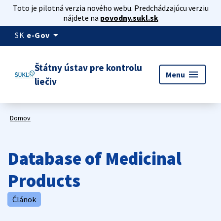
Toto je pilotná verzia nového webu. Predchádzajúcu verziu
nájdete na
povodny.sukl.sk
arrow_drop_down
SK
e-Gov
Štátny ústav pre kontrolu
menu
Menu
liečiv
Domov
Database of Medicinal
Products
Článok