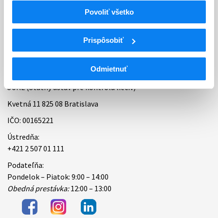
Povoliť všetko
Bankové spojenie
Úradné hodiny
Prispôsobiť
Kontakt
Odmietnuť
ŠÚKL (Štátny ústav pre kontrolu liečiv)
Kvetná 11 825 08 Bratislava
IČO: 00165221
Ústredňa:
+421 2 507 01 111
Podateľňa:
Pondelok – Piatok: 9:00 – 14:00
Obedná prestávka:
12:00 – 13:00