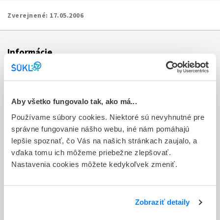
Zverejnené:
17.05.2006
Informácie
Aktuality
Dotazník spokojnosti zákazníka
Aby všetko fungovalo tak, ako má...
Používame súbory cookies. Niektoré sú nevyhnutné pre
Sťažnosti a petície
správne fungovanie nášho webu, iné nám pomáhajú
Poskytovanie informácií
lepšie spoznať, čo Vás na našich stránkach zaujalo, a
vďaka tomu ich môžeme priebežne zlepšovať.
Ochrana osobných údajov
Nastavenia cookies môžete kedykoľvek zmeniť.
Odkazy
Kontakty
Zobraziť detaily
Regionálne pracoviská