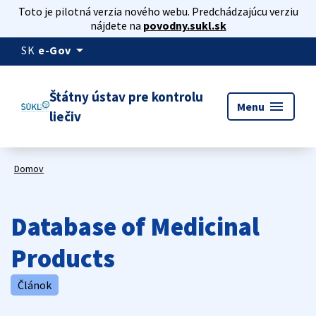
Toto je pilotná verzia nového webu. Predchádzajúcu verziu
nájdete na
povodny.sukl.sk
arrow_drop_down
SK
e-Gov
Štátny ústav pre kontrolu
menu
Menu
liečiv
Domov
Database of Medicinal
Products
Článok