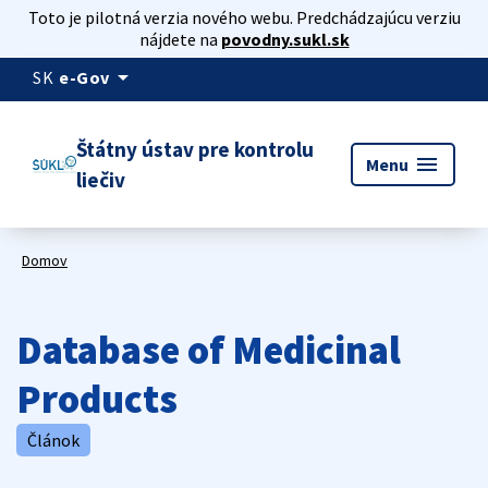
Toto je pilotná verzia nového webu. Predchádzajúcu verziu
nájdete na
povodny.sukl.sk
arrow_drop_down
SK
e-Gov
Štátny ústav pre kontrolu
menu
Menu
liečiv
Domov
Database of Medicinal
Products
Článok