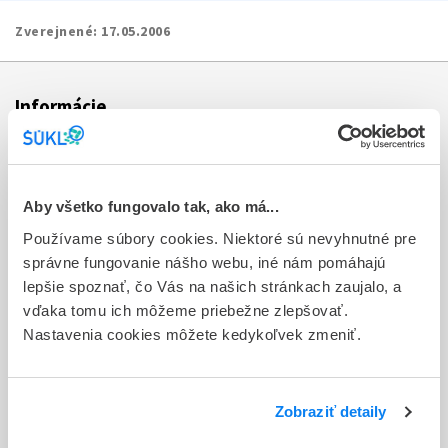
Zverejnené:
17.05.2006
Informácie
Aktuality
Dotazník spokojnosti zákazníka
Aby všetko fungovalo tak, ako má...
Používame súbory cookies. Niektoré sú nevyhnutné pre
Sťažnosti a petície
správne fungovanie nášho webu, iné nám pomáhajú
Poskytovanie informácií
lepšie spoznať, čo Vás na našich stránkach zaujalo, a
vďaka tomu ich môžeme priebežne zlepšovať.
Ochrana osobných údajov
Nastavenia cookies môžete kedykoľvek zmeniť.
Odkazy
Kontakty
Zobraziť detaily
Regionálne pracoviská