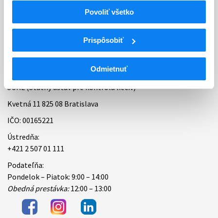
Povoliť všetko
Bankové spojenie
Úradné hodiny
Prispôsobiť
Kontakt
Odmietnuť
ŠÚKL (Štátny ústav pre kontrolu liečiv)
Kvetná 11 825 08 Bratislava
IČO: 00165221
Ústredňa:
+421 2 507 01 111
Podateľňa:
Pondelok – Piatok: 9:00 – 14:00
Obedná prestávka:
12:00 – 13:00