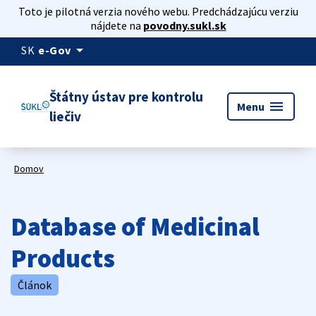
Toto je pilotná verzia nového webu. Predchádzajúcu verziu
nájdete na
povodny.sukl.sk
arrow_drop_down
SK
e-Gov
Štátny ústav pre kontrolu
menu
Menu
liečiv
Domov
Database of Medicinal
Products
Článok