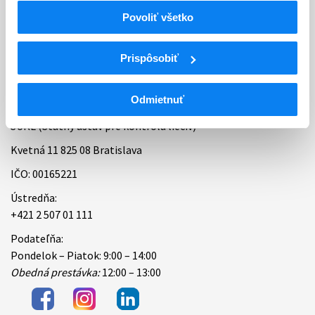
Povoliť všetko
Bankové spojenie
Úradné hodiny
Prispôsobiť
Kontakt
Odmietnuť
ŠÚKL (Štátny ústav pre kontrolu liečiv)
Kvetná 11 825 08 Bratislava
IČO: 00165221
Ústredňa:
+421 2 507 01 111
Podateľňa:
Pondelok – Piatok: 9:00 – 14:00
Obedná prestávka:
12:00 – 13:00