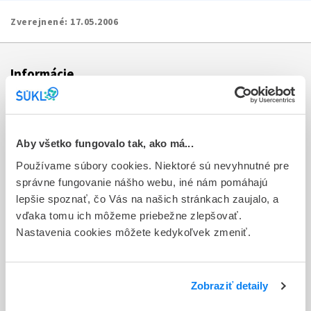
Zverejnené:
17.05.2006
Informácie
Aktuality
Dotazník spokojnosti zákazníka
Aby všetko fungovalo tak, ako má...
Používame súbory cookies. Niektoré sú nevyhnutné pre
Sťažnosti a petície
správne fungovanie nášho webu, iné nám pomáhajú
Poskytovanie informácií
lepšie spoznať, čo Vás na našich stránkach zaujalo, a
vďaka tomu ich môžeme priebežne zlepšovať.
Ochrana osobných údajov
Nastavenia cookies môžete kedykoľvek zmeniť.
Odkazy
Kontakty
Zobraziť detaily
Regionálne pracoviská