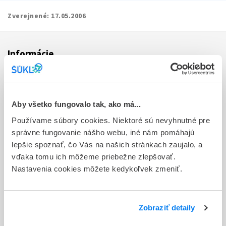
Zverejnené:
17.05.2006
Informácie
Aktuality
Dotazník spokojnosti zákazníka
Aby všetko fungovalo tak, ako má...
Používame súbory cookies. Niektoré sú nevyhnutné pre
Sťažnosti a petície
správne fungovanie nášho webu, iné nám pomáhajú
Poskytovanie informácií
lepšie spoznať, čo Vás na našich stránkach zaujalo, a
vďaka tomu ich môžeme priebežne zlepšovať.
Ochrana osobných údajov
Nastavenia cookies môžete kedykoľvek zmeniť.
Odkazy
Kontakty
Zobraziť detaily
Regionálne pracoviská