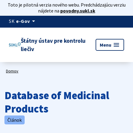
Toto je pilotná verzia nového webu. Predchádzajúcu verziu
nájdete na
povodny.sukl.sk
arrow_drop_down
SK
e-Gov
Štátny ústav pre kontrolu
menu
Menu
liečiv
Domov
Database of Medicinal
Products
Článok