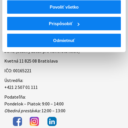
Povoliť všetko
Bankové spojenie
Úradné hodiny
Prispôsobiť
Kontakt
Odmietnuť
ŠÚKL (Štátny ústav pre kontrolu liečiv)
Kvetná 11 825 08 Bratislava
IČO: 00165221
Ústredňa:
+421 2 507 01 111
Podateľňa:
Pondelok – Piatok: 9:00 – 14:00
Obedná prestávka:
12:00 – 13:00