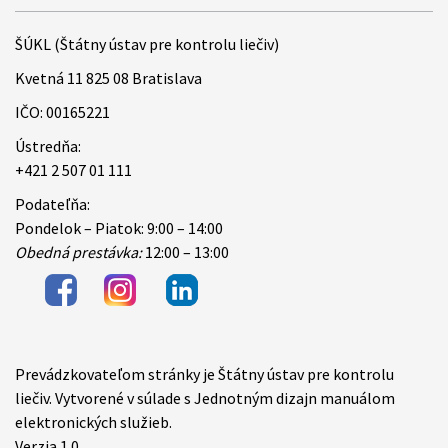
ŠÚKL (Štátny ústav pre kontrolu liečiv)
Kvetná 11 825 08 Bratislava
IČO: 00165221
Ústredňa:
+421 2 507 01 111
Podateľňa:
Pondelok – Piatok: 9:00 – 14:00
Obedná prestávka:
12:00 – 13:00
Prevádzkovateľom stránky je Štátny ústav pre kontrolu
Items
liečiv. Vytvorené v súlade s Jednotným dizajn manuálom
elektronických služieb.
Verzia 1.0