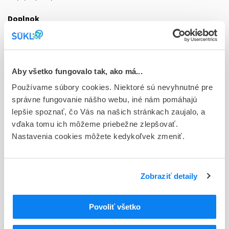
Doplnok
sol inj 24x0,5 ml/25 mg (striek.inj.napl.skl.)
Stav
E - EU registrácia
Aby všetko fungovalo tak, ako má...
Typ registračnej procedúry
Používame súbory cookies. Niektoré sú nevyhnutné pre
Európska
správne fungovanie nášho webu, iné nám pomáhajú
lepšie spoznať, čo Vás na našich stránkach zaujalo, a
Držiteľ, krajina
vďaka tomu ich môžeme priebežne zlepšovať.
Pfizer Europe MA EEIG, Belgicko
Nastavenia cookies môžete kedykoľvek zmeniť.
Indikačná skupina
29 - ANTIRHEUMATICA, ANTIPHLOGISTICA, ANTIURATICA
Zobraziť detaily
ATC
L
Cytostatiká a imunomodulátory
Povoliť všetko
L04
Imunosupresíva (zmena WHO)
L04A
Imunosupresíva (zmena WHO)