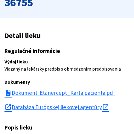
36755
Detail lieku
Regulačné informácie
Výdaj lieku
Viazaný na lekársky predpis s obmedzením predpisovania
Dokumenty
description
Dokument: Etanercept_Karta pacienta.pdf
open_in_new
Databáza Európskej liekovej agentúry
Popis lieku