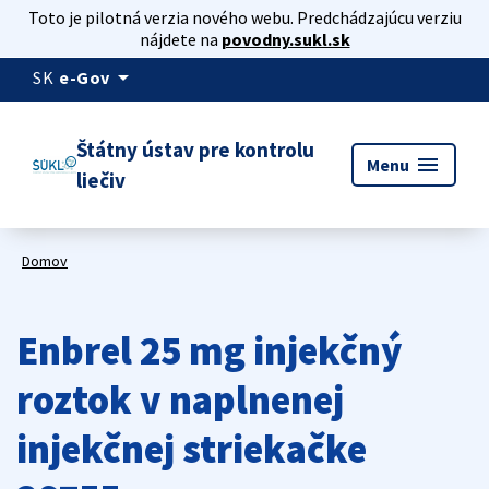
Toto je pilotná verzia nového webu. Predchádzajúcu verziu
nájdete na
povodny.sukl.sk
arrow_drop_down
SK
e-Gov
Štátny ústav pre kontrolu
menu
Menu
liečiv
Domov
Enbrel 25 mg injekčný
roztok v naplnenej
injekčnej striekačke