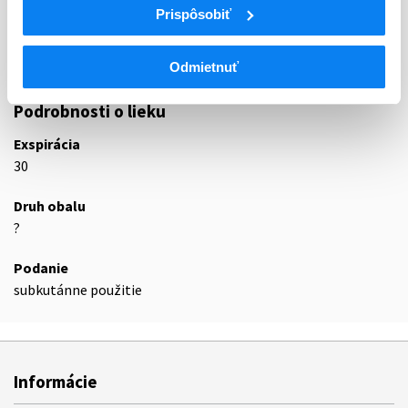
Prispôsobiť
Inhibítory tumor nekrotizujúceho alfa faktora
L04AB
(TNF-alfa)
L04AB01
Etanercept
Odmietnuť
Podrobnosti o lieku
Exspirácia
30
Druh obalu
?
Podanie
subkutánne použitie
Informácie