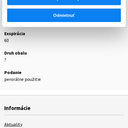
N06DA
Anticholínesterázy
N06DA03
Rivastigmín
Odmietnuť
Podrobnosti o lieku
Exspirácia
60
Druh obalu
?
Podanie
perorálne použitie
Informácie
Aktuality