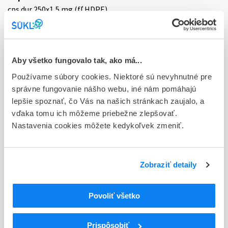
cps dur 250x1,5 mg (fľ.HDPE)
Stav
E - EU registrácia
Aby všetko fungovalo tak, ako má...
Typ registračnej procedúry
Používame súbory cookies. Niektoré sú nevyhnutné pre
Európska
správne fungovanie nášho webu, iné nám pomáhajú
Držiteľ, krajina
lepšie spoznať, čo Vás na našich stránkach zaujalo, a
Novartis Europharm Limited, Írsko
vďaka tomu ich môžeme priebežne zlepšovať.
Nastavenia cookies môžete kedykoľvek zmeniť.
Indikačná skupina
06 - PSYCHOSTIMULANTIA (NOOTROPNE LIEČ.,
ANALEPTIKA)
Zobraziť detaily
ATC
N
Centrálna nervová sústava
Povoliť všetko
N06
Psychoanaleptiká
N06D
Liečivá proti demencii
Prispôsobiť