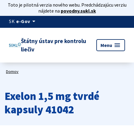
Toto je pilotná verzia nového webu. Predchádzajúcu verziu
nájdete na
povodny.sukl.sk
arrow_drop_down
SK
e-Gov
Štátny ústav pre kontrolu
menu
Menu
liečiv
Domov
Exelon 1,5 mg tvrdé
kapsuly 41042