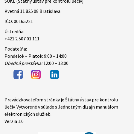
ŠÚKL (Štátny ústav pre kontrolu liečiv)
Kvetná 11 825 08 Bratislava
IČO: 00165221
Ústredňa:
+421 2 507 01 111
Podateľňa:
Pondelok – Piatok: 9:00 – 14:00
Obedná prestávka:
12:00 – 13:00
Prevádzkovateľom stránky je Štátny ústav pre kontrolu
Items
liečiv. Vytvorené v súlade s Jednotným dizajn manuálom
elektronických služieb.
Verzia 1.0