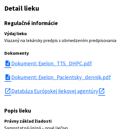
Detail lieku
Regulačné informácie
Výdaj lieku
Viazaný na lekársky predpis s obmedzením predpisovania
Dokumenty
description
Dokument: Exelon_TTS_DHPC.pdf
description
Dokument: Exelon_Pacientsky_dennik.pdf
open_in_new
Databáza Európskej liekovej agentúry
Popis lieku
Právny základ žiadosti
Samostatná úplná – nové liečivo