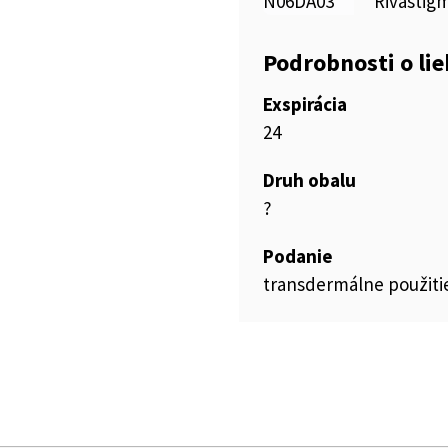
N06DA03
Rivastig
Podrobnosti o li
Exspirácia
24
Druh obalu
?
Podanie
transdermálne použiti