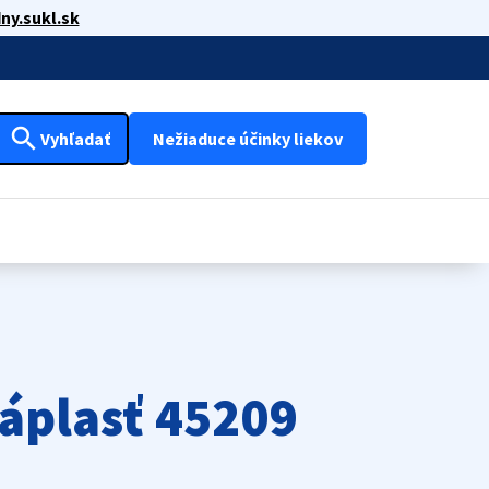
ny.sukl.sk
search
Vyhľadať
Nežiaduce účinky liekov
áplasť 45209