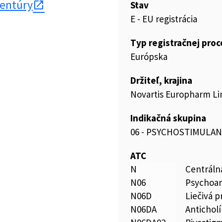
gentúry
Stav
E - EU registrácia
Typ registračnej pro
Európska
Držiteľ, krajina
Novartis Europharm Li
Indikačná skupina
06 - PSYCHOSTIMULAN
ATC
N
Centráln
N06
Psychoan
N06D
Liečivá p
N06DA
Antichol