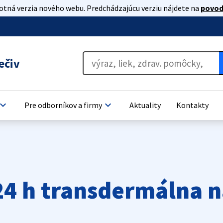
lotná verzia nového webu. Predchádzajúcu verziu nájdete na
povod
ečiv
oard_arrow_down
keyboard_arrow_down
Pre odborníkov a firmy
Aktuality
Kontakty
24 h transdermálna n