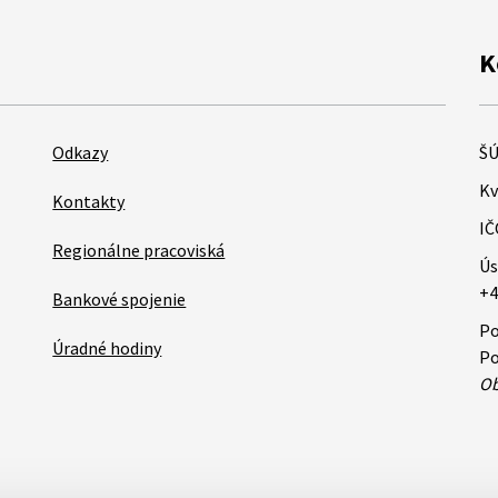
K
Odkazy
ŠÚ
Kv
Kontakty
IČ
Regionálne pracoviská
Ús
+4
Bankové spojenie
Po
Úradné hodiny
Po
Ob