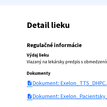
Detail lieku
Regulačné informácie
Výdaj lieku
Viazaný na lekársky predpis s obmedzen
Dokumenty
Dokument: Exelon_TTS_DHPC.
description
Dokument: Exelon_Pacientsky
description