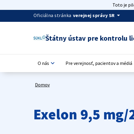
Toto je pi
arrow_drop_down
Oficiálna stránka
verejnej správy SR
Štátny ústav pre kontrolu li
keyboard_arrow_down
keyb
O nás
Pre verejnosť, pacientov a médiá
Domov
Exelon 9,5 mg/