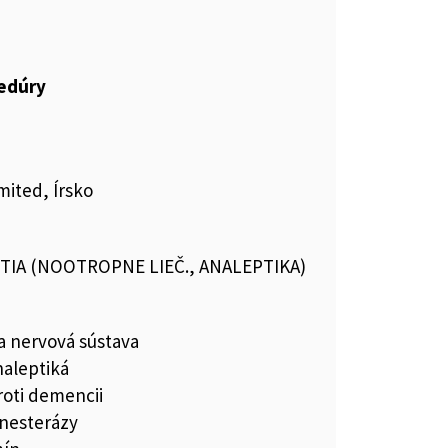
cedúry
mited, Írsko
TIA (NOOTROPNE LIEČ., ANALEPTIKA)
a nervová sústava
aleptiká
roti demencii
ínesterázy