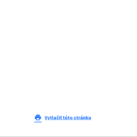
print
Vytlačiť túto stránku