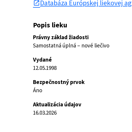
Databáza Európskej liekovej a
open_in_new
Popis lieku
Právny základ žiadosti
Samostatná úplná – nové liečivo
Vydané
12.05.1998
Bezpečnostný prvok
Áno
Aktualizácia údajov
16.03.2026