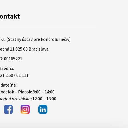
ontakt
KL (Štátny ústav pre kontrolu liečiv)
etná 11 825 08 Bratislava
O: 00165221
tredňa:
21 2 507 01 111
dateľňa:
ndelok – Piatok: 9:00 – 14:00
edná prestávka:
12:00 – 13:00