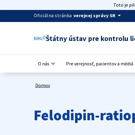
Toto je pi
arrow_drop_down
Oficiálna stránka
verejnej správy SR
Štátny ústav pre kontrolu li
keyboard_arrow_down
keyb
O nás
Pre verejnosť, pacientov a médiá
Domov
Felodipin-rati