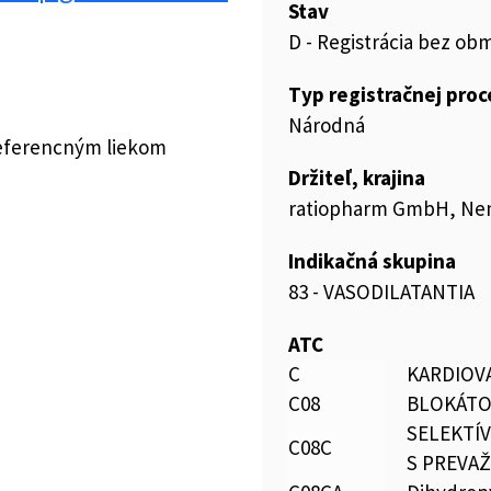
Stav
D - Registrácia bez ob
Typ registračnej pro
Národná
referencným liekom
Držiteľ, krajina
ratiopharm GmbH, N
Indikačná skupina
83 - VASODILATANTIA
ATC
C
KARDIOV
C08
BLOKÁTO
SELEKTÍ
C08C
S PREVA