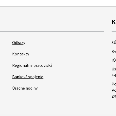
K
Odkazy
ŠÚ
Kv
Kontakty
IČ
Regionálne pracoviská
Ús
+4
Bankové spojenie
Po
Úradné hodiny
Po
Ob