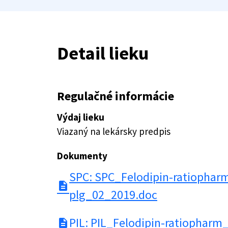
Detail lieku
Regulačné informácie
Výdaj lieku
Viazaný na lekársky predpis
Dokumenty
SPC: SPC_Felodipin-ratiophar
description
plg_02_2019.doc
PIL: PIL_Felodipin-ratiopharm
description