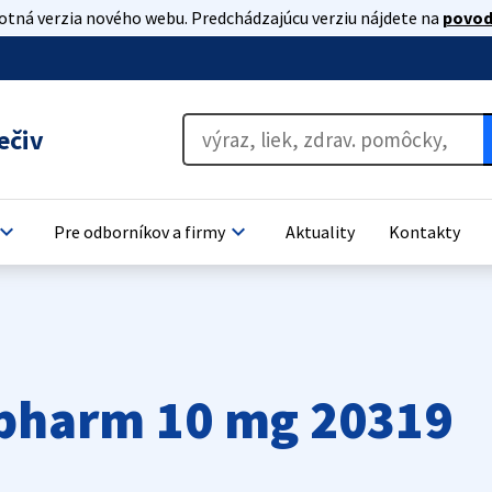
lotná verzia nového webu. Predchádzajúcu verziu nájdete na
povod
ečiv
oard_arrow_down
keyboard_arrow_down
Pre odborníkov a firmy
Aktuality
Kontakty
opharm 10 mg 20319