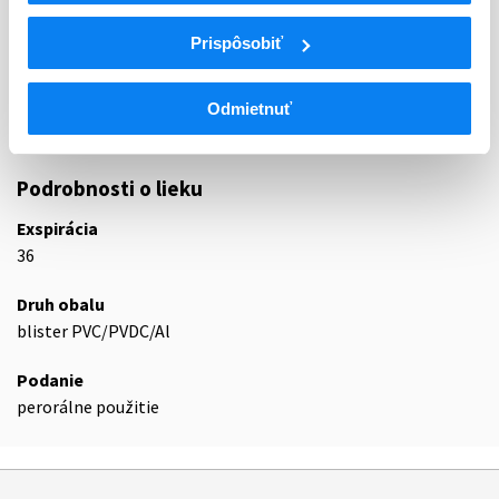
J
ANTIINFEKTÍVA NA SYSTÉMOVÉ POUŽITIE
Prispôsobiť
J02
ANTIMYKOTIKÁ NA SYSTÉMOVÉ POUŽITIE
J02A
ANTIMYKOTIKÁ NA SYSTÉMOVÉ POUŽITIE
J02AC
Triazolové a tetrazolové deriváty
Odmietnuť
J02AC01
Flukonazol
Podrobnosti o lieku
Exspirácia
36
Druh obalu
blister PVC/PVDC/Al
Podanie
perorálne použitie