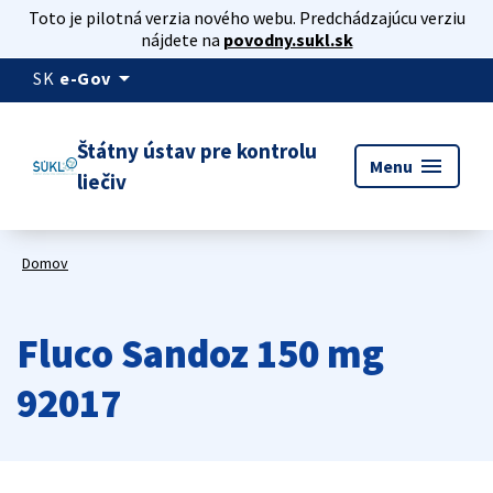
Toto je pilotná verzia nového webu. Predchádzajúcu verziu
nájdete na
povodny.sukl.sk
arrow_drop_down
SK
e-Gov
Štátny ústav pre kontrolu
menu
Menu
liečiv
Domov
Fluco Sandoz 150 mg
92017