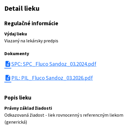
Detail lieku
Regulačné informácie
Výdaj lieku
Viazaný na lekársky predpis
Dokumenty
description
SPC: SPC_Fluco Sandoz_03.2024.pdf
description
PIL: PIL_Fluco Sandoz_03.2026.pdf
Popis lieku
Právny základ žiadosti
Odkazovaná žiadost - liek rovnocenný s referencným liekom
(generická)