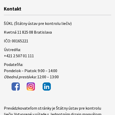
Kontakt
ŠÚKL (Štátny ústav pre kontrolu liečiv)
Kvetná 11 825 08 Bratislava
IČO: 00165221
Ústredňa:
+421 2 507 01 111
Podateľňa:
Pondelok – Piatok: 9:00 – 14:00
Obedná prestávka:
12:00 – 13:00
Prevádzkovateľom stránky je Štátny ústav pre kontrolu
Items
liečiv. Vytvorené v súlade s Jednotným dizajn manuálom