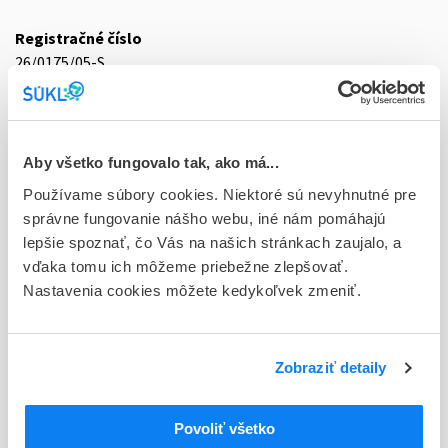
Registračné číslo
26/0175/05-S
Doplnok
cps dur 12x150 mg (blis.PVC/PVDC/Al)
Aby všetko fungovalo tak, ako má...
Stav
Používame súbory cookies. Niektoré sú nevyhnutné pre
D - Registrácia bez obmedzenia platnosti
správne fungovanie nášho webu, iné nám pomáhajú
Typ registračnej procedúry
lepšie spoznať, čo Vás na našich stránkach zaujalo, a
Vzájomné uznávanie (mutual recognition proc.)
vďaka tomu ich môžeme priebežne zlepšovať.
Nastavenia cookies môžete kedykoľvek zmeniť.
Držiteľ, krajina
Sandoz GmbH, Rakúsko
Zobraziť detaily
Indikačná skupina
26 - ANTIMYCOTICA (LOKÁLNE A CELKOVÉ)
Povoliť všetko
ATC