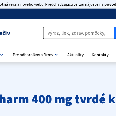
lotná verzia nového webu. Predchádzajúcu verziu nájdete na
povod
ečiv
oard_arrow_down
keyboard_arrow_down
Pre odborníkov a firmy
Aktuality
Kontakty
harm 400 mg tvrdé k