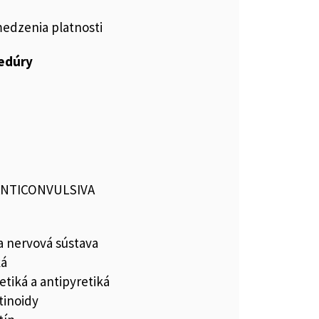
medzenia platnosti
cedúry
 ANTICONVULSIVA
a nervová sústava
ká
etiká a antipyretiká
inoidy