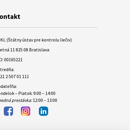
ontakt
KL (Štátny ústav pre kontrolu liečiv)
etná 11 825 08 Bratislava
O: 00165221
tredňa:
21 2 507 01 111
dateľňa:
ndelok – Piatok: 9:00 – 14:00
edná prestávka:
12:00 – 13:00