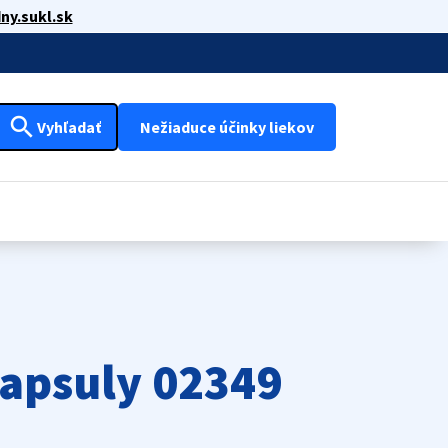
ny.sukl.sk
search
Vyhľadať
Nežiaduce účinky liekov
apsuly 02349