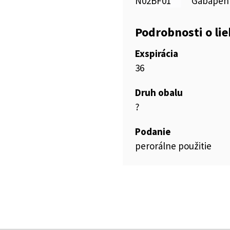
N02BF01
Gabapen
Podrobnosti o li
Exspirácia
36
Druh obalu
?
Podanie
perorálne použitie