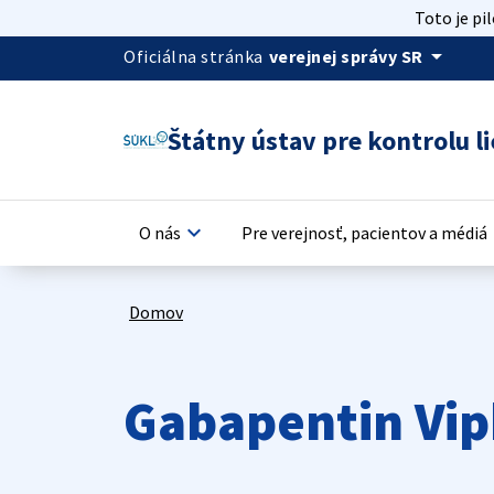
Toto je pi
arrow_drop_down
Oficiálna stránka
verejnej správy SR
Štátny ústav pre kontrolu li
keyboard_arrow_down
keyb
O nás
Pre verejnosť, pacientov a médiá
Domov
Gabapentin Vip