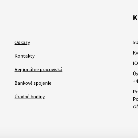
K
Odkazy
ŠÚ
Kv
Kontakty
IČ
Regionálne pracoviská
Ús
+4
Bankové spojenie
Po
Úradné hodiny
Po
Ob