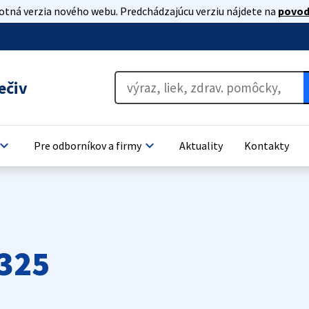
lotná verzia nového webu. Predchádzajúcu verziu nájdete na
povod
ečiv
oard_arrow_down
keyboard_arrow_down
Pre odborníkov a firmy
Aktuality
Kontakty
325