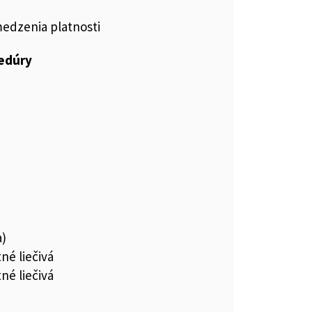
medzenia platnosti
cedúry
a)
né liečivá
né liečivá