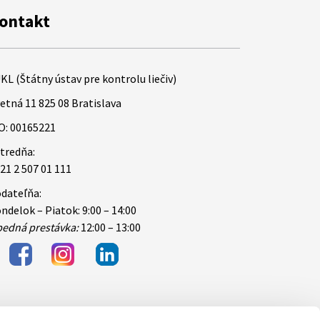
ontakt
KL (Štátny ústav pre kontrolu liečiv)
etná 11 825 08 Bratislava
O: 00165221
tredňa:
21 2 507 01 111
dateľňa:
ndelok – Piatok: 9:00 – 14:00
edná prestávka:
12:00 – 13:00