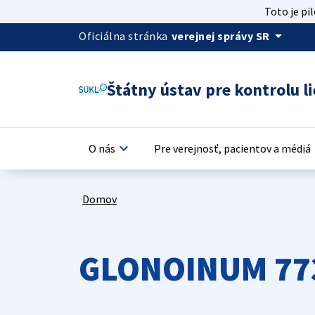
Toto je pi
arrow_drop_down
Oficiálna stránka
verejnej správy SR
Štátny ústav pre kontrolu li
keyboard_arrow_down
keyb
O nás
Pre verejnosť, pacientov a médiá
Domov
GLONOINUM 77