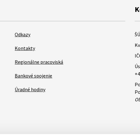
K
Odkazy
ŠÚ
Kv
Kontakty
IČ
Regionálne pracoviská
Ús
+4
Bankové spojenie
Po
Úradné hodiny
Po
Ob