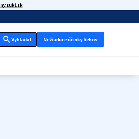
ny.sukl.sk
search
Vyhľadať
Nežiaduce účinky liekov