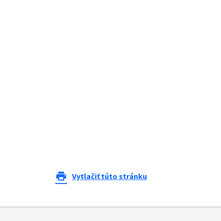
print
Vytlačiť túto stránku