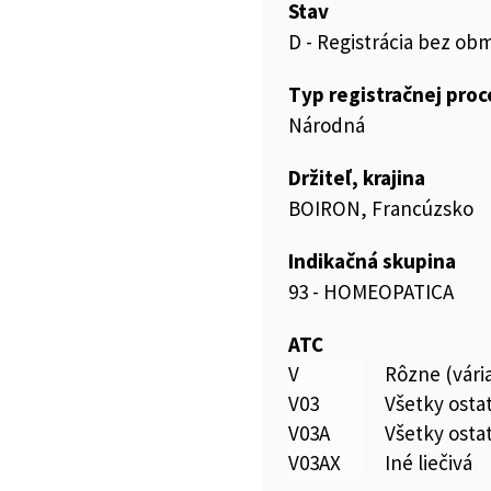
Stav
D - Registrácia bez ob
Typ registračnej pro
Národná
Držiteľ, krajina
BOIRON, Francúzsko
Indikačná skupina
93 - HOMEOPATICA
ATC
V
Rôzne (vári
V03
Všetky ostat
V03A
Všetky ostat
V03AX
Iné liečivá