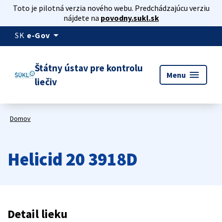
Toto je pilotná verzia nového webu. Predchádzajúcu verziu
nájdete na
povodny.sukl.sk
arrow_drop_down
SK
e-Gov
Štátny ústav pre kontrolu
menu
Menu
liečiv
Domov
Helicid 20 3918D
Detail lieku