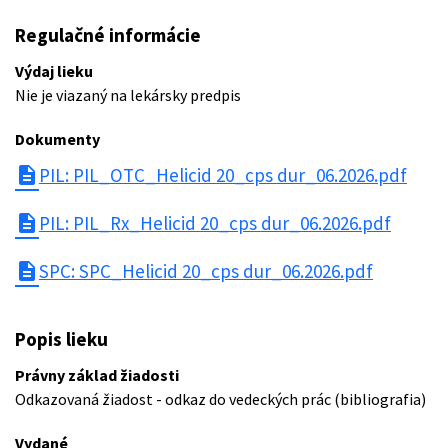
Regulačné informácie
Výdaj lieku
Nie je viazaný na lekársky predpis
Dokumenty
description
PIL: PIL_OTC_Helicid 20_cps dur_06.2026.pdf
description
PIL: PIL_Rx_Helicid 20_cps dur_06.2026.pdf
description
SPC: SPC_Helicid 20_cps dur_06.2026.pdf
Popis lieku
Právny základ žiadosti
Odkazovaná žiadost - odkaz do vedeckých prác (bibliografia)
Vydané