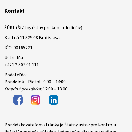
Kontakt
ŠÚKL (Štátny ústav pre kontrolu liečiv)
Kvetná 11 825 08 Bratislava
IČO: 00165221
Ústredňa:
+421 2 507 01 111
Podateľňa:
Pondelok – Piatok: 9:00 – 14:00
Obedná prestávka:
12:00 – 13:00
Prevádzkovateľom stránky je Štátny ústav pre kontrolu
Items
liečiv. Vytvorené v súlade s Jednotným dizajn manuálom