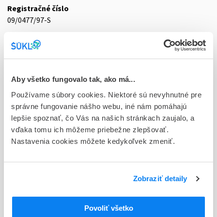
Registračné číslo
09/0477/97-S
Doplnok
cps dur 14x20 mg (blis.OPA/Al/PVC/Al)
Stav
Aby všetko fungovalo tak, ako má...
D - Registrácia bez obmedzenia platnosti
Používame súbory cookies. Niektoré sú nevyhnutné pre
správne fungovanie nášho webu, iné nám pomáhajú
Typ registračnej procedúry
lepšie spoznať, čo Vás na našich stránkach zaujalo, a
Národná
vďaka tomu ich môžeme priebežne zlepšovať.
Držiteľ, krajina
Nastavenia cookies môžete kedykoľvek zmeniť.
Zentiva a.s., Slovensko
Indikačná skupina
Zobraziť detaily
09 - ANTACIDA (VRÁTANE ANTIULCEROSNYCH LIEČIV)
ATC
Povoliť všetko