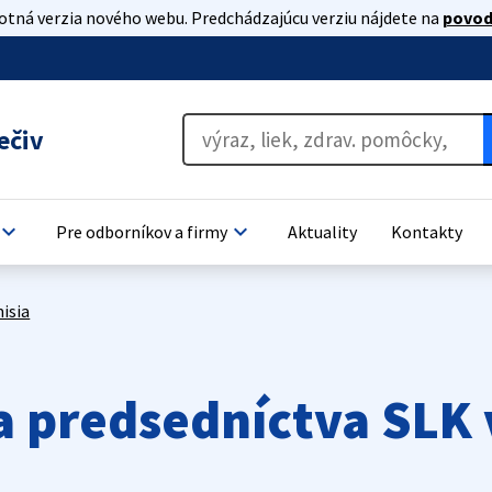
lotná verzia nového webu. Predchádzajúcu verziu nájdete na
povod
ečiv
board_arrow_down
keyboard_arrow_down
Pre odborníkov a firmy
Aktuality
Kontakty
isia
a predsedníctva SLK 