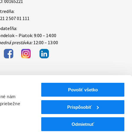
O: 00165221
tredňa:
21 2 507 01 111
dateľňa:
ndelok – Piatok: 9:00 – 14:00
edná prestávka:
12:00 – 13:00
Povoliť všetko
bezpečnosti
 iné nám
 priebežne
ektronických
Prispôsobiť
Odmietnuť