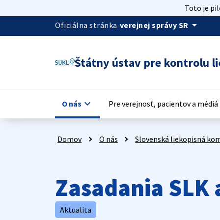
Toto je pi
arrow_drop_down
Oficiálna stránka
verejnej správy SR
Štátny ústav pre kontrolu li
keyboard_arrow_down
key
O nás
Pre verejnosť, pacientov a médiá
Domov
O nás
Slovenská liekopisná kom
Zasadania SLK 
Aktualita