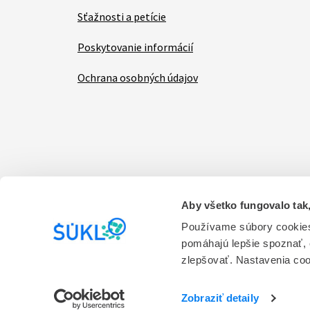
Sťažnosti a petície
Poskytovanie informácií
Ochrana osobných údajov
Aby všetko fungovalo tak,
Items
Vyhlásenie o prístupnosti
Kontakt na prevádzk
Používame súbory cookies
pomáhajú lepšie spoznať,
Prevádzkovateľom stránky je Štátny ústav pre ko
zlepšovať. Nastavenia co
služieb.
Verzia 1.0
Zobraziť detaily