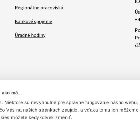
IČ
Regionálne pracoviská
Ús
+4
Bankové spojenie
Po
Úradné hodiny
Po
Ob
 ako má...
ovateľa
RSS
Oznamy
Databázy a servis
Základné zásady 
. Niektoré sú nevyhnutné pre správne fungovanie nášho webu,
 čo Vás na našich stránkach zaujalo, a vďaka tomu ich môžeme
ntrolu liečiv. Vytvorené v súlade s Jednotným dizajn manuálom el
okies môžete kedykoľvek zmeniť.