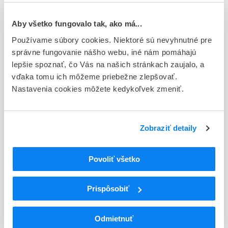
Typ registračnej procedúry
Aby všetko fungovalo tak, ako má...
Národná
Používame súbory cookies. Niektoré sú nevyhnutné pre
Držiteľ, krajina
správne fungovanie nášho webu, iné nám pomáhajú
Herbacos Recordati s.r.o., Česká republika
lepšie spoznať, čo Vás na našich stránkach zaujalo, a
vďaka tomu ich môžeme priebežne zlepšovať.
Indikačná skupina
Nastavenia cookies môžete kedykoľvek zmeniť.
46 - DERMATOLOGICA
ATC
Zobraziť detaily
D
DERMATOLOGIKÁ
D03
LIEČIVÁ NA HOJENIE RÁN A VREDOV
D03A
LIEČIVÁ PODPORUJÚCE TVORBU JAZIEV
Povoliť všetko
D03AX
Iné liečivá podporujúce tvorbu jaziev
Prispôsobiť
Podrobnosti o lieku
Exspirácia
Odmietnuť
48