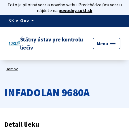
Toto je pilotná verzia nového webu. Predchádzajúcu verziu
nájdete na
povodny.sukl.sk
arrow_drop_down
SK
e-Gov
Štátny ústav pre kontrolu
menu
Menu
liečiv
Domov
INFADOLAN 9680A
Detail lieku