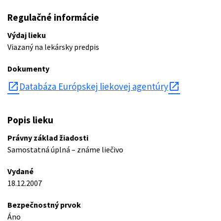
Regulačné informácie
Výdaj lieku
Viazaný na lekársky predpis
Dokumenty
open_in_new
Databáza Európskej liekovej agentúry
Popis lieku
Právny základ žiadosti
Samostatná úplná – známe liečivo
Vydané
18.12.2007
Bezpečnostný prvok
Áno