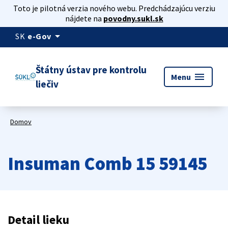
Toto je pilotná verzia nového webu. Predchádzajúcu verziu
nájdete na
povodny.sukl.sk
arrow_drop_down
SK
e-Gov
Štátny ústav pre kontrolu
menu
Menu
liečiv
Domov
Insuman Comb 15 59145
Detail lieku