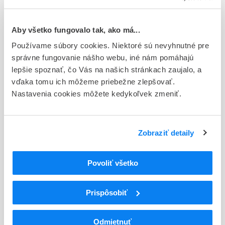
Európska
Držiteľ, krajina
Aby všetko fungovalo tak, ako má...
Sanofi-Aventis Deutschland GmbH, Nemecko
Používame súbory cookies. Niektoré sú nevyhnutné pre
správne fungovanie nášho webu, iné nám pomáhajú
Indikačná skupina
lepšie spoznať, čo Vás na našich stránkach zaujalo, a
18 - ANTIDIABETICA (VRÁTANE INZULÍNU)
vďaka tomu ich môžeme priebežne zlepšovať.
Nastavenia cookies môžete kedykoľvek zmeniť.
ATC
A
TRÁVIACI TRAKT A METABOLIZMUS
A10
ANTIDIABETIKÁ
A10A
INZULÍNY A ANALÓGY
Zobraziť detaily
Inzulíny a analógy na injekciu pôsobiace
A10AD
strednodobo v kombinácii s krátkodobo
Povoliť všetko
pôsobiacimi
A10AD01
Ľudský inzulín
Prispôsobiť
Podrobnosti o lieku
Odmietnuť
Exspirácia