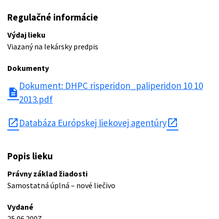
Regulačné informácie
Výdaj lieku
Viazaný na lekársky predpis
Dokumenty
Dokument: DHPC risperidon_paliperidon 10 10
description
2013.pdf
open_in_new
Databáza Európskej liekovej agentúry
Popis lieku
Právny základ žiadosti
Samostatná úplná – nové liečivo
Vydané
25.06.2007