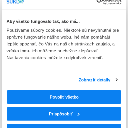
E - EU registrácia
Typ registračnej procedúry
Aby všetko fungovalo tak, ako má...
Európska
Používame súbory cookies. Niektoré sú nevyhnutné pre
správne fungovanie nášho webu, iné nám pomáhajú
Držiteľ, krajina
lepšie spoznať, čo Vás na našich stránkach zaujalo, a
Janssen-Cilag International NV, Belgicko
vďaka tomu ich môžeme priebežne zlepšovať.
Indikačná skupina
Nastavenia cookies môžete kedykoľvek zmeniť.
68 - ANTIPSYCHOTICA (NEUROLEPTICA)
ATC
Zobraziť detaily
N
Centrálna nervová sústava
N05
Psycholeptiká
N05A
Antipsychotiká
Povoliť všetko
N05AX
Iné antipsychotiká
N05AX13
Paliperidón
Prispôsobiť
Podrobnosti o lieku