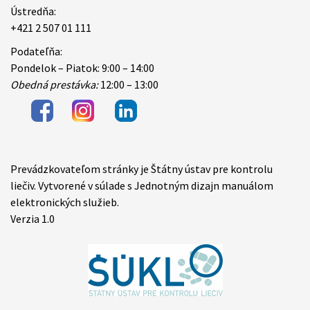
Ústredňa:
+421 2 507 01 111
Podateľňa:
Pondelok – Piatok: 9:00 – 14:00
Obedná prestávka:
12:00 – 13:00
Prevádzkovateľom stránky je Štátny ústav pre kontrolu
Items
liečiv. Vytvorené v súlade s Jednotným dizajn manuálom
elektronických služieb.
Verzia 1.0