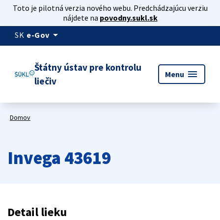
Toto je pilotná verzia nového webu. Predchádzajúcu verziu
nájdete na
povodny.sukl.sk
arrow_drop_down
SK
e-Gov
Štátny ústav pre kontrolu
menu
Menu
liečiv
Domov
Invega 43619
Detail lieku