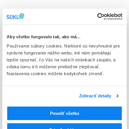
Stav
E - EU registrácia
Typ registračnej procedúry
Európska
Aby všetko fungovalo tak, ako má...
Používame súbory cookies. Niektoré sú nevyhnutné pre
Držiteľ, krajina
správne fungovanie nášho webu, iné nám pomáhajú
Zentiva k.s., Česká republika
lepšie spoznať, čo Vás na našich stránkach zaujalo, a
vďaka tomu ich môžeme priebežne zlepšovať.
Indikačná skupina
Nastavenia cookies môžete kedykoľvek zmeniť.
58 - HYPOTENSIVA
ATC
C
KARDIOVASKULÁRNY SYSTÉM
Zobraziť detaily
LIEČIVÁ S ÚČINKOM NA RENÍN-
C09
ANGIOTENZÍNOVÝ SYSTÉM
Povoliť všetko
BLOKÁTORY RECEPTOROV ANGIOTENZÍNU II
C09C
(ARBs), SAMOTNÉ
Blokátory receptorov angiotenzínu II (ARBs),