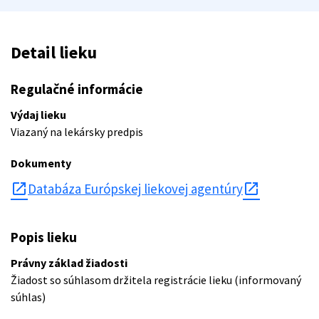
Detail lieku
Regulačné informácie
Výdaj lieku
Viazaný na lekársky predpis
Dokumenty
open_in_new
Databáza Európskej liekovej agentúry
Popis lieku
Právny základ žiadosti
Žiadost so súhlasom držitela registrácie lieku (informovaný
súhlas)