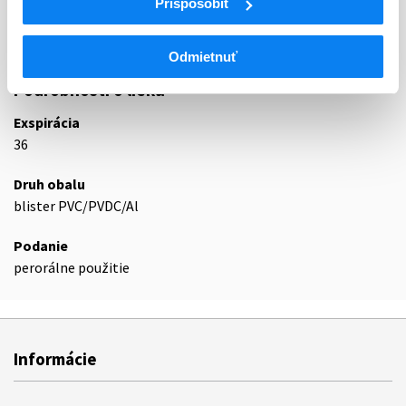
Prispôsobiť
C09CA
samotné
C09CA04
Irbesartan
Odmietnuť
Podrobnosti o lieku
Exspirácia
36
Druh obalu
blister PVC/PVDC/Al
Podanie
perorálne použitie
Informácie