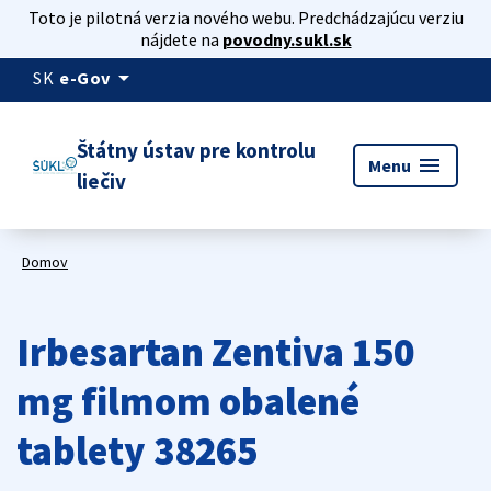
Toto je pilotná verzia nového webu. Predchádzajúcu verziu
nájdete na
povodny.sukl.sk
arrow_drop_down
SK
e-Gov
Štátny ústav pre kontrolu
menu
Menu
liečiv
Domov
Irbesartan Zentiva 150
mg filmom obalené
tablety 38265