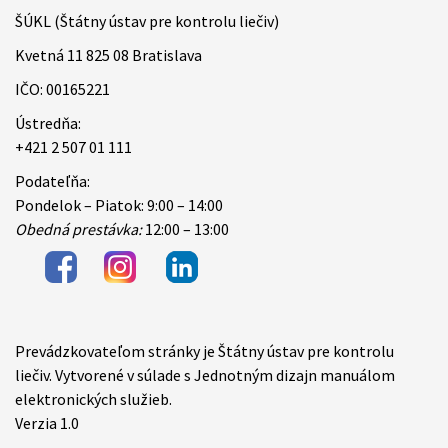
ŠÚKL (Štátny ústav pre kontrolu liečiv)
Kvetná 11 825 08 Bratislava
IČO: 00165221
Ústredňa:
+421 2 507 01 111
Podateľňa:
Pondelok – Piatok: 9:00 – 14:00
Obedná prestávka:
12:00 – 13:00
Prevádzkovateľom stránky je Štátny ústav pre kontrolu
Items
liečiv. Vytvorené v súlade s Jednotným dizajn manuálom
elektronických služieb.
Verzia 1.0