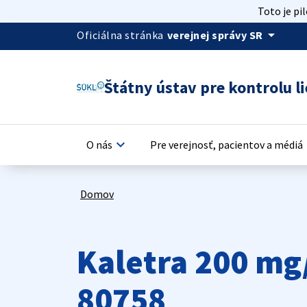
Toto je pi
arrow_drop_down
Oficiálna stránka
verejnej správy SR
Štátny ústav pre kontrolu li
keyboard_arrow_down
keyb
O nás
Pre verejnosť, pacientov a médiá
Domov
Kaletra 200 mg
80758