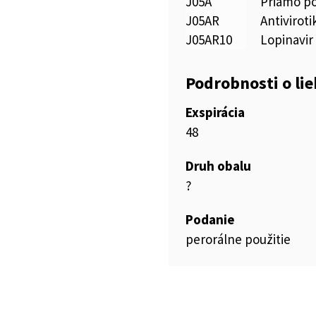
J05A
Priamo pô
J05AR
Antiviroti
J05AR10
Lopinavir 
Podrobnosti o li
Exspirácia
48
Druh obalu
?
Podanie
perorálne použitie