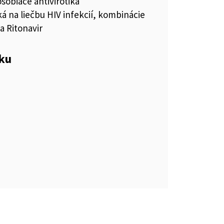
sobiace antivirotiká
ká na liečbu HIV infekcií, kombinácie
a Ritonavir
eku