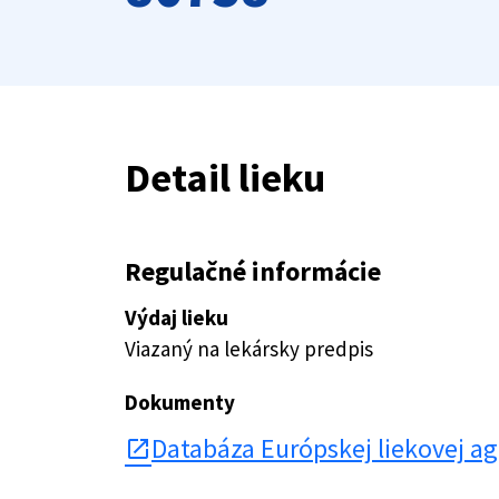
Detail lieku
Regulačné informácie
Výdaj lieku
Viazaný na lekársky predpis
Dokumenty
Databáza Európskej liekovej a
open_in_new