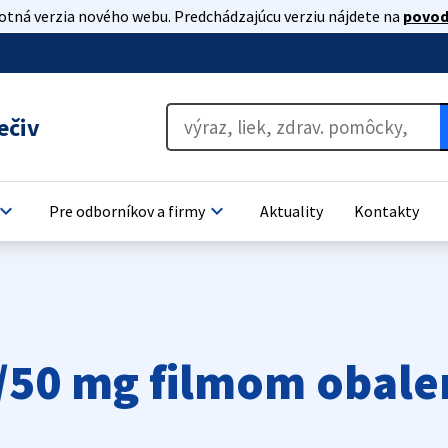
lotná verzia nového webu. Predchádzajúcu verziu nájdete na
povod
ečiv
oard_arrow_down
keyboard_arrow_down
Pre odborníkov a firmy
Aktuality
Kontakty
/50 mg filmom obale