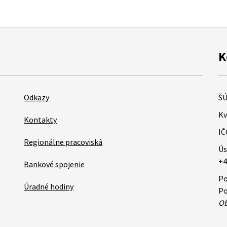
K
Odkazy
ŠÚ
Kv
Kontakty
IČ
Regionálne pracoviská
Ús
+4
Bankové spojenie
Po
Úradné hodiny
Po
Ob