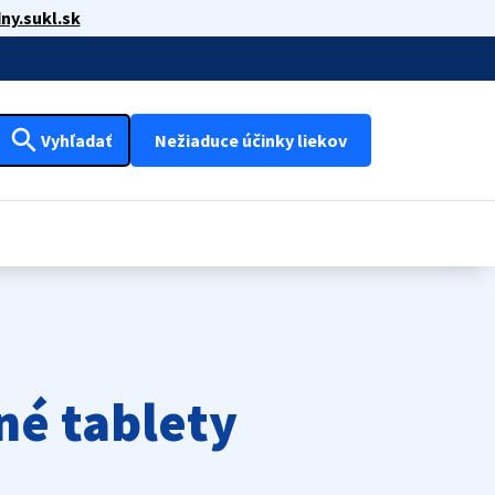
ny.sukl.sk
search
Vyhľadať
Nežiaduce účinky liekov
né tablety