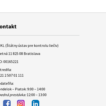
ontakt
KL (Štátny ústav pre kontrolu liečiv)
etná 11 825 08 Bratislava
O: 00165221
tredňa:
21 2 507 01 111
dateľňa:
ndelok – Piatok: 9:00 – 14:00
edná prestávka:
12:00 – 13:00