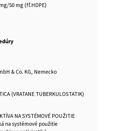
 mg/50 mg (fľ.HDPE)
cedúry
mbH & Co. KG, Nemecko
TICA (VRATANE TUBERKULOSTATIK)
KTÍVA NA SYSTÉMOVÉ POUŽITIE
iká na systémové použitie