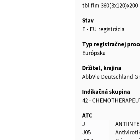
tbl flm 360(3x120)x200
Stav
E - EU registrácia
Typ registračnej pro
Európska
Držiteľ, krajina
AbbVie Deutschland G
Indikačná skupina
42 - CHEMOTHERAPEU
ATC
J
ANTIINFE
J05
Antivirot