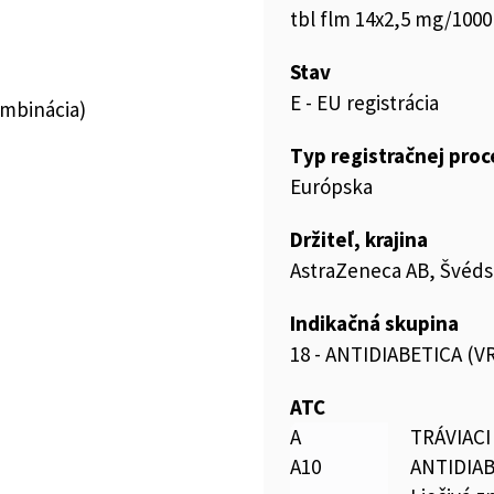
tbl flm 14x2,5 mg/1000 
Stav
E - EU registrácia
ombinácia)
Typ registračnej pro
Európska
Držiteľ, krajina
AstraZeneca AB, Švéd
Indikačná skupina
18 - ANTIDIABETICA (
ATC
A
TRÁVIAC
A10
ANTIDIA