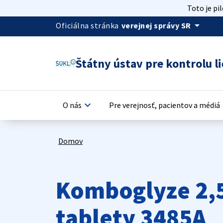
Toto je pi
arrow_drop_down
Oficiálna stránka
verejnej správy SR
Štátny ústav pre kontrolu li
keyboard_arrow_down
keyb
O nás
Pre verejnosť, pacientov a médiá
Domov
Komboglyze 2,
tablety 3485A