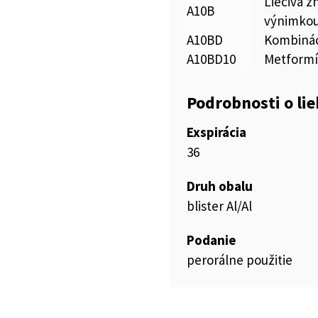
Liečivá z
A10B
výnimkou
A10BD
Kombinác
A10BD10
Metformín
Podrobnosti o li
Exspirácia
36
Druh obalu
blister Al/Al
Podanie
perorálne použitie