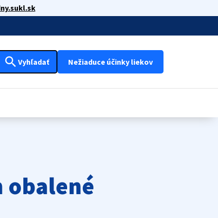
ny.sukl.sk
search
Vyhľadať
Nežiaduce účinky liekov
 obalené