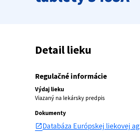
Detail lieku
Regulačné informácie
Výdaj lieku
Viazaný na lekársky predpis
Dokumenty
Databáza Európskej liekovej a
open_in_new