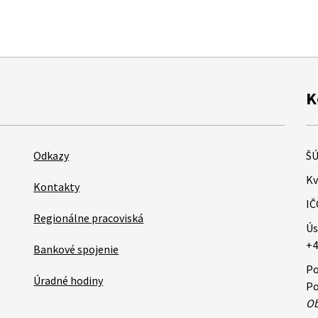
K
Odkazy
ŠÚ
Kv
Kontakty
IČ
Regionálne pracoviská
Ús
+4
Bankové spojenie
Po
Úradné hodiny
Po
Ob