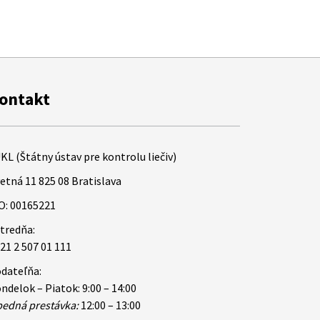
ontakt
KL (Štátny ústav pre kontrolu liečiv)
etná 11 825 08 Bratislava
O: 00165221
tredňa:
21 2 507 01 111
dateľňa:
ndelok – Piatok: 9:00 – 14:00
edná prestávka:
12:00 – 13:00