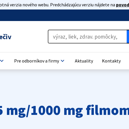
lotná verzia nového webu. Predchádzajúcu verziu nájdete na
povod
ečiv
oard_arrow_down
keyboard_arrow_down
Pre odborníkov a firmy
Aktuality
Kontakty
5 mg/1000 mg filmom