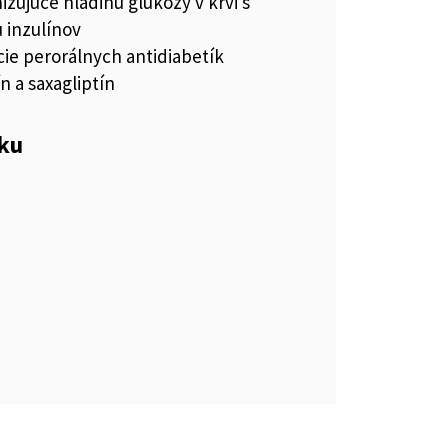
nižujúce hladinu glukózy v krvi s
 inzulínov
ie perorálnych antidiabetík
 a saxagliptín
eku