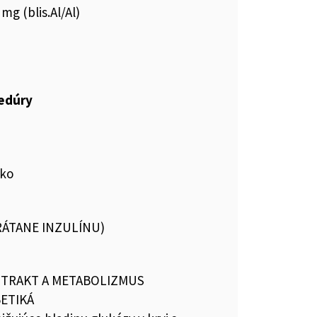
mg (blis.Al/Al)
cedúry
sko
VRÁTANE INZULÍNU)
I TRAKT A METABOLIZMUS
BETIKÁ