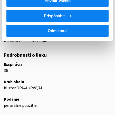
Povoliť všetko
ATC
Prispôsobiť
N
Centrálna nervová sústava
N05
Psycholeptiká
N05A
Antipsychotiká
Odmietnuť
N05AH
Diazepíny, oxazepíny, tiazepíny a oxepíny
N05AH04
Kvetiapín
Podrobnosti o lieku
Exspirácia
36
Druh obalu
blister OPA/Al/PVC/Al
Podanie
perorálne použitie