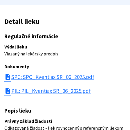
Detail lieku
Regulačné informácie
Výdaj lieku
Viazaný na lekársky predpis
Dokumenty
description
SPC: SPC_Kventiax SR_06_2025.pdf
description
PIL: PIL_Kventiax SR_06_2025.pdf
Popis lieku
Právny základ žiadosti
Odkazovaná žiadost - liek rovnocenný s referencným liekom