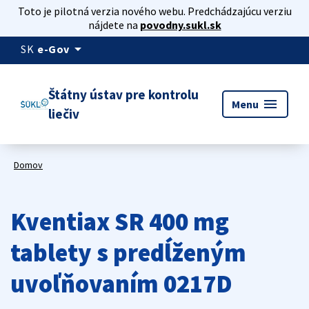
Toto je pilotná verzia nového webu. Predchádzajúcu verziu
nájdete na
povodny.sukl.sk
arrow_drop_down
SK
e-Gov
Štátny ústav pre kontrolu
menu
Menu
liečiv
Domov
Kventiax SR 400 mg
tablety s predĺženým
uvoľňovaním 0217D