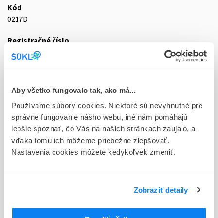
Kód
0217D
Registračné číslo
68/0005/19-S
Doplnok
tbl plg 60x400 mg (blis.OPA/Al/PVC/Al)
Aby všetko fungovalo tak, ako má...
Používame súbory cookies. Niektoré sú nevyhnutné pre
Stav
správne fungovanie nášho webu, iné nám pomáhajú
D - Registrácia bez obmedzenia platnosti
lepšie spoznať, čo Vás na našich stránkach zaujalo, a
Typ registračnej procedúry
vďaka tomu ich môžeme priebežne zlepšovať.
Decentralizovaná
Nastavenia cookies môžete kedykoľvek zmeniť.
Držiteľ, krajina
KRKA, d.d., Novo mesto, Slovinsko
Zobraziť detaily
Indikačná skupina
68 - ANTIPSYCHOTICA (NEUROLEPTICA)