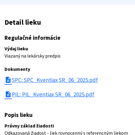
Detail lieku
Regulačné informácie
Výdaj lieku
Viazaný na lekársky predpis
Dokumenty
description
SPC: SPC_Kventiax SR_06_2025.pdf
description
PIL: PIL_Kventiax SR_06_2025.pdf
Popis lieku
Právny základ žiadosti
Odkazovaná žiadost - liek rovnocenný s referencným liekom