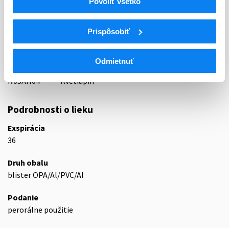
Povoliť všetko
ATC
Prispôsobiť
N
Centrálna nervová sústava
N05
Psycholeptiká
N05A
Antipsychotiká
Odmietnuť
N05AH
Diazepíny, oxazepíny, tiazepíny a oxepíny
N05AH04
Kvetiapín
Podrobnosti o lieku
Exspirácia
36
Druh obalu
blister OPA/Al/PVC/Al
Podanie
perorálne použitie