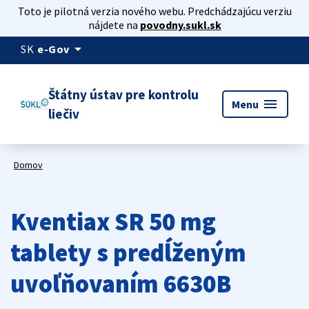
Toto je pilotná verzia nového webu. Predchádzajúcu verziu
nájdete na
povodny.sukl.sk
arrow_drop_down
SK
e-Gov
Štátny ústav pre kontrolu
menu
Menu
liečiv
Domov
Kventiax SR 50 mg
tablety s predĺženým
uvoľňovaním 6630B