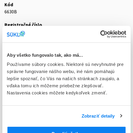
Kód
6630B
Registračné číslo
68/0467/15-S
Doplnok
tbl plg 50x50 mg (blis.OPA/Al/PVC/Al)
Aby všetko fungovalo tak, ako má...
Používame súbory cookies. Niektoré sú nevyhnutné pre
Stav
správne fungovanie nášho webu, iné nám pomáhajú
D - Registrácia bez obmedzenia platnosti
lepšie spoznať, čo Vás na našich stránkach zaujalo, a
Typ registračnej procedúry
vďaka tomu ich môžeme priebežne zlepšovať.
Decentralizovaná
Nastavenia cookies môžete kedykoľvek zmeniť.
Držiteľ, krajina
KRKA, d.d., Novo mesto, Slovinsko
Zobraziť detaily
Indikačná skupina
68 - ANTIPSYCHOTICA (NEUROLEPTICA)