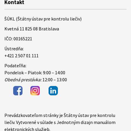
Kontakt
ŠÚKL (Štátny ústav pre kontrolu liečiv)
Kvetná 11 825 08 Bratislava
IČO: 00165221
Ústredňa:
+421 2 507 01 111
Podateľňa:
Pondelok – Piatok: 9:00 – 14:00
Obedná prestávka:
12:00 – 13:00
Prevádzkovateľom stránky je Štátny ústav pre kontrolu
Items
liečiv. Vytvorené v súlade s Jednotným dizajn manuálom
elektronických služieb.