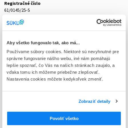
Registračné číslo
61/0145/25-S
Doplnok
plv sps 48x10 g (vre. Al/papier/fólia)
Stav
Aby všetko fungovalo tak, ako má...
R - Aktuálna registrácia
Používame súbory cookies. Niektoré sú nevyhnutné pre
správne fungovanie nášho webu, iné nám pomáhajú
Typ registračnej procedúry
lepšie spoznať, čo Vás na našich stránkach zaujalo, a
Decentralizovaná
vďaka tomu ich môžeme priebežne zlepšovať.
Nastavenia cookies môžete kedykoľvek zmeniť.
Držiteľ, krajina
Cassella-med GmbH & Co. KG, Nemecko
Indikačná skupina
Zobraziť detaily
61 - LAXANTIA
Povoliť všetko
ATC
A
TRÁVIACI TRAKT A METABOLIZMUS