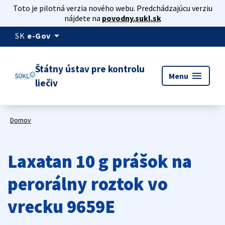
Toto je pilotná verzia nového webu. Predchádzajúcu verziu
nájdete na
povodny.sukl.sk
arrow_drop_down
SK
e-Gov
Štátny ústav pre kontrolu
menu
Menu
liečiv
Domov
Laxatan 10 g prášok na
perorálny roztok vo
vrecku 9659E