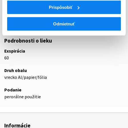
A06
LIEČIVÁ NA ZÁPCHU
Prispôsobiť
A06A
LIEČIVÁ NA ZÁPCHU
A06AD
Osmoticky pôsobiace laxanciá
Odmietnuť
A06AD15
Makrogol
Podrobnosti o lieku
Exspirácia
60
Druh obalu
vrecko Al/papier/fólia
Podanie
perorálne použitie
Informácie