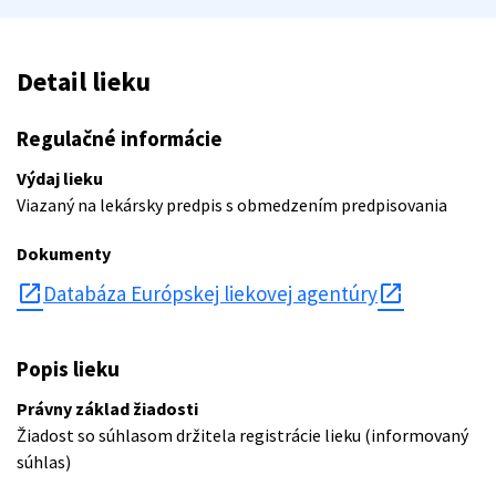
Detail lieku
Regulačné informácie
Výdaj lieku
Viazaný na lekársky predpis s obmedzením predpisovania
Dokumenty
open_in_new
Databáza Európskej liekovej agentúry
Popis lieku
Právny základ žiadosti
Žiadost so súhlasom držitela registrácie lieku (informovaný
súhlas)