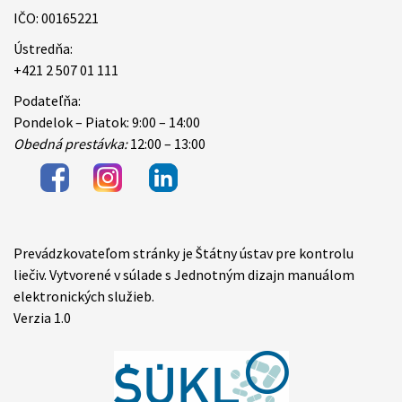
IČO: 00165221
Ústredňa:
+421 2 507 01 111
Podateľňa:
Pondelok – Piatok: 9:00 – 14:00
Obedná prestávka:
12:00 – 13:00
Prevádzkovateľom stránky je Štátny ústav pre kontrolu
Items
liečiv. Vytvorené v súlade s Jednotným dizajn manuálom
elektronických služieb.
Verzia 1.0