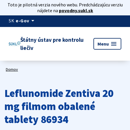
Toto je pilotná verzia nového webu. Predchádzajúcu verziu
nájdete na
povodny.sukl.sk
arrow_drop_down
SK
e-Gov
Štátny ústav pre kontrolu
menu
Menu
liečiv
Domov
Leflunomide Zentiva 20
mg filmom obalené
tablety 86934