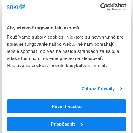
Stav
E - EU registrácia
Aby všetko fungovalo tak, ako má...
Typ registračnej procedúry
Používame súbory cookies. Niektoré sú nevyhnutné pre
Európska
správne fungovanie nášho webu, iné nám pomáhajú
Držiteľ, krajina
lepšie spoznať, čo Vás na našich stránkach zaujalo, a
Zentiva k.s., Česká republika
vďaka tomu ich môžeme priebežne zlepšovať.
Nastavenia cookies môžete kedykoľvek zmeniť.
Indikačná skupina
29 - ANTIRHEUMATICA, ANTIPHLOGISTICA, ANTIURATICA
Zobraziť detaily
ATC
L
Cytostatiká a imunomodulátory
L04
Imunosupresíva (zmena WHO)
Povoliť všetko
L04A
Imunosupresíva (zmena WHO)
L04AA
Selektívne imunosupresíva (zmena WHO)
Prispôsobiť
L04AA13
Leflunomid