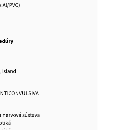
s.Al/PVC)
cedúry
 Island
 ANTICONVULSIVA
a nervová sústava
ptiká