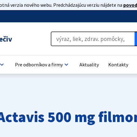
lotná verzia nového webu. Predchádzajúcu verziu nájdete na
povod
ečiv
oard_arrow_down
keyboard_arrow_down
Pre odborníkov a firmy
Aktuality
Kontakty
Actavis 500 mg film