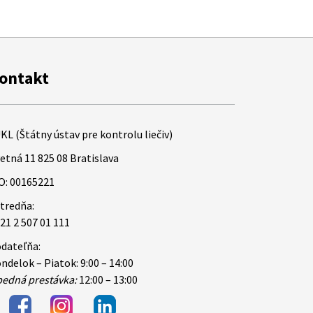
ontakt
KL (Štátny ústav pre kontrolu liečiv)
etná 11 825 08 Bratislava
O: 00165221
tredňa:
21 2 507 01 111
dateľňa:
ndelok – Piatok: 9:00 – 14:00
edná prestávka:
12:00 – 13:00