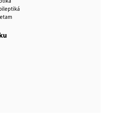
ptiká
pileptiká
cetam
eku