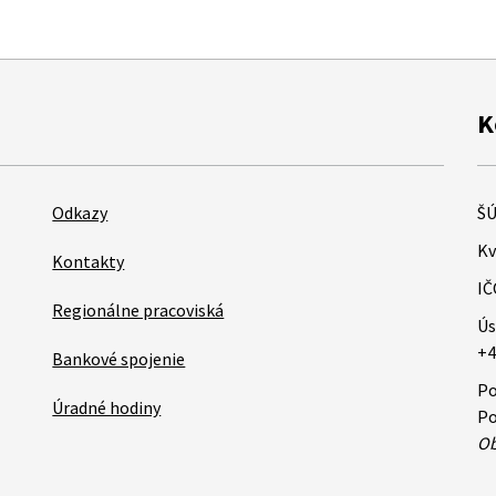
K
Odkazy
ŠÚ
Kv
Kontakty
IČ
Regionálne pracoviská
Ús
+4
Bankové spojenie
Po
Úradné hodiny
Po
Ob