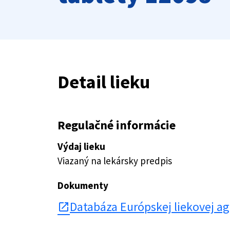
Detail lieku
Regulačné informácie
Výdaj lieku
Viazaný na lekársky predpis
Dokumenty
Databáza Európskej liekovej a
open_in_new