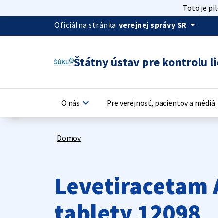
Toto je pi
arrow_drop_down
Oficiálna stránka
verejnej správy SR
Štátny ústav pre kontrolu li
keyboard_arrow_down
keyb
O nás
Pre verejnosť, pacientov a médiá
Domov
Levetiracetam 
tablety 12098