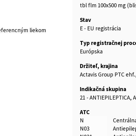
tbl flm 100x500 mg (bli
Stav
E - EU registrácia
referencným liekom
Typ registračnej pro
Európska
Držiteľ, krajina
Actavis Group PTC ehf.,
Indikačná skupina
21 - ANTIEPILEPTICA,
ATC
N
Centráln
N03
Antiepile