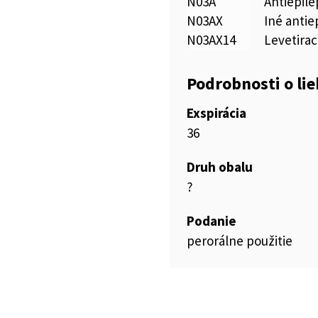
N03A
Antiepile
N03AX
Iné antie
N03AX14
Levetira
Podrobnosti o li
Exspirácia
36
Druh obalu
?
Podanie
perorálne použitie