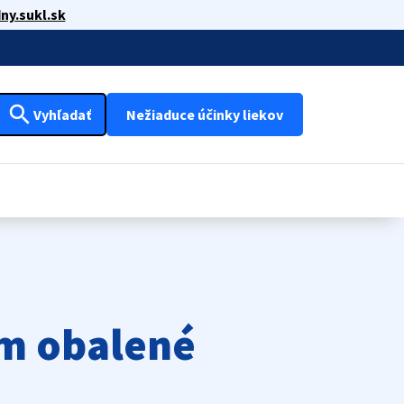
ny.sukl.sk
search
Vyhľadať
Nežiaduce účinky liekov
om obalené