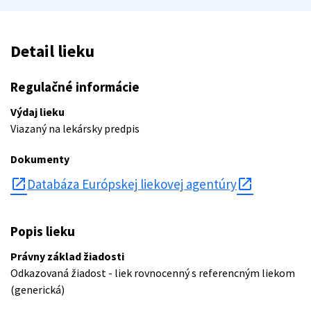
Detail lieku
Regulačné informácie
Výdaj lieku
Viazaný na lekársky predpis
Dokumenty
open_in_new
Databáza Európskej liekovej agentúry
Popis lieku
Právny základ žiadosti
Odkazovaná žiadost - liek rovnocenný s referencným liekom
(generická)