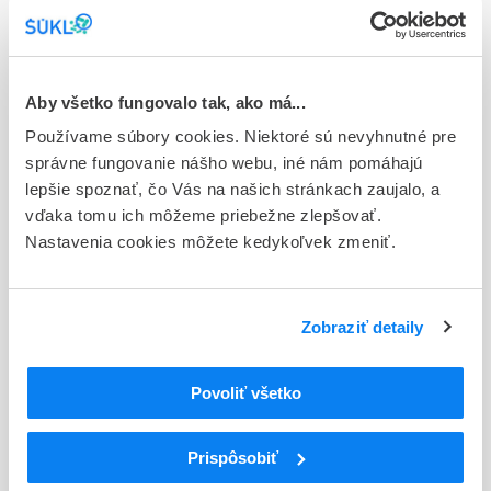
Stav
E - EU registrácia
Aby všetko fungovalo tak, ako má...
Typ registračnej procedúry
Používame súbory cookies. Niektoré sú nevyhnutné pre
Európska
správne fungovanie nášho webu, iné nám pomáhajú
Držiteľ, krajina
lepšie spoznať, čo Vás na našich stránkach zaujalo, a
Actavis Group PTC ehf., Island
vďaka tomu ich môžeme priebežne zlepšovať.
Nastavenia cookies môžete kedykoľvek zmeniť.
Indikačná skupina
21 - ANTIEPILEPTICA, ANTICONVULSIVA
Zobraziť detaily
ATC
N
Centrálna nervová sústava
N03
Antiepileptiká
Povoliť všetko
N03A
Antiepileptiká
N03AX
Iné antiepileptiká
Prispôsobiť
N03AX14
Levetiracetam