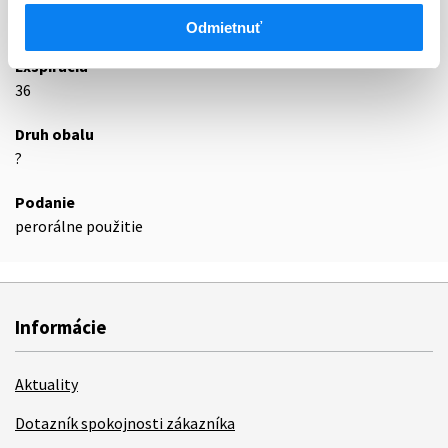
Podrobnosti o lieku
Odmietnuť
Exspirácia
36
Druh obalu
?
Podanie
perorálne použitie
Informácie
Aktuality
Dotazník spokojnosti zákazníka