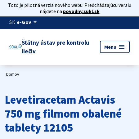
Toto je pilotná verzia nového webu. Predchádzajúcu verziu
nájdete na
povodny.sukl.sk
arrow_drop_down
SK
e-Gov
Štátny ústav pre kontrolu
menu
Menu
liečiv
Domov
Levetiracetam Actavis
750 mg filmom obalené
tablety 12105