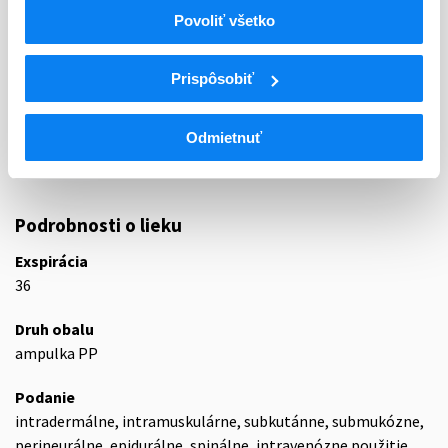
01 - ANAESTHETICA (LOKÁLNE)
Povoliť všetko
ATC
N
Centrálna nervová sústava
Prispôsobiť
N01
Anestetiká
N01B
Lokálne anestetiká
Odmietnuť
N01BB
Amidy
N01BB02
Lidokaín
Podrobnosti o lieku
Exspirácia
36
Druh obalu
ampulka PP
Podanie
intradermálne, intramuskulárne, subkutánne, submukózne,
perineurálne, epidurálne, spinálne, intravenózne použitie