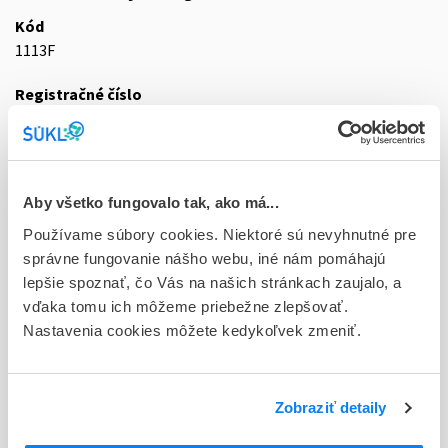
Kód
1113F
Registračné číslo
01/0296/25-S
Doplnok
sol inj 100x2 ml/20 mg (amp. PP)
Aby všetko fungovalo tak, ako má...
Stav
Používame súbory cookies. Niektoré sú nevyhnutné pre
D - Registrácia bez obmedzenia platnosti
správne fungovanie nášho webu, iné nám pomáhajú
lepšie spoznať, čo Vás na našich stránkach zaujalo, a
Typ registračnej procedúry
vďaka tomu ich môžeme priebežne zlepšovať.
Vzájomné uznávanie (mutual recognition proc.)
Nastavenia cookies môžete kedykoľvek zmeniť.
Držiteľ, krajina
Noridem Enterprises Ltd., Cyprus
Zobraziť detaily
Indikačná skupina