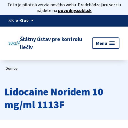
Toto je pilotná verzia nového webu. Predchádzajúcu verziu
nájdete na
povodny.sukl.sk
arrow_drop_down
SK
e-Gov
Štátny ústav pre kontrolu
menu
Menu
liečiv
Domov
Lidocaine Noridem 10
mg/ml 1113F