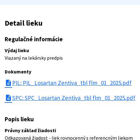
Detail lieku
Regulačné informácie
Výdaj lieku
Viazaný na lekársky predpis
Dokumenty
description
PIL: PIL_Losartan Zentiva_tbl flm_01_2025.pdf
description
SPC: SPC_Losartan Zentiva_tbl flm_01_2025.pdf
Popis lieku
Právny základ žiadosti
Odkazovaná žiadost - liek rovnocenný s referencným liekom