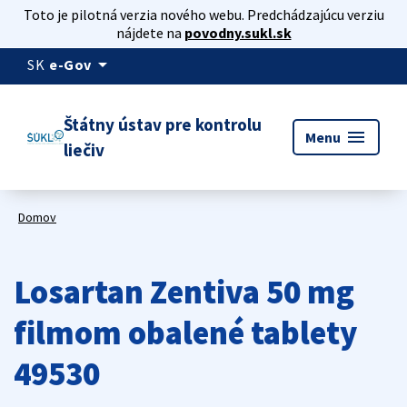
Toto je pilotná verzia nového webu. Predchádzajúcu verziu
nájdete na
povodny.sukl.sk
arrow_drop_down
SK
e-Gov
Štátny ústav pre kontrolu
menu
Menu
liečiv
Domov
Losartan Zentiva 50 mg
filmom obalené tablety
49530