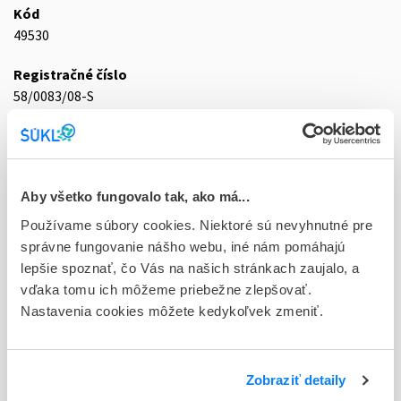
Kód
49530
Registračné číslo
58/0083/08-S
Doplnok
tbl flm 90x50 mg (blis.PVC/PVDC/Al)
Stav
Aby všetko fungovalo tak, ako má...
D - Registrácia bez obmedzenia platnosti
Používame súbory cookies. Niektoré sú nevyhnutné pre
správne fungovanie nášho webu, iné nám pomáhajú
Typ registračnej procedúry
lepšie spoznať, čo Vás na našich stránkach zaujalo, a
Vzájomné uznávanie (mutual recognition proc.)
vďaka tomu ich môžeme priebežne zlepšovať.
Nastavenia cookies môžete kedykoľvek zmeniť.
Držiteľ, krajina
Zentiva a.s., Slovensko
Indikačná skupina
Zobraziť detaily
58 - HYPOTENSIVA