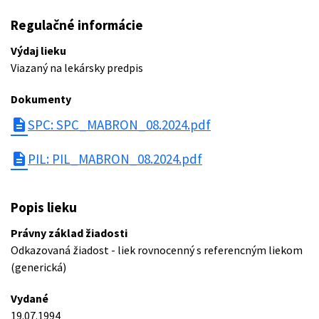
Regulačné informácie
Výdaj lieku
Viazaný na lekársky predpis
Dokumenty
description
SPC: SPC_MABRON_08.2024.pdf
description
PIL: PIL_MABRON_08.2024.pdf
Popis lieku
Právny základ žiadosti
Odkazovaná žiadost - liek rovnocenný s referencným liekom
(generická)
Vydané
19.07.1994