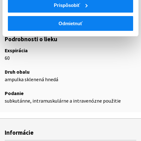
Prispôsobiť
N02A
Opioidné analgetiká (anodyná)
N02AX
Iné opioidy
N02AX02
Tramadol
Odmietnuť
Podrobnosti o lieku
Exspirácia
60
Druh obalu
ampulka sklenená hnedá
Podanie
subkutánne, intramuskulárne a intravenózne použitie
Informácie