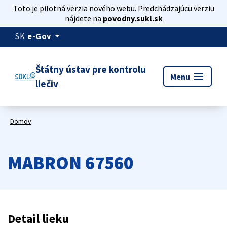
Toto je pilotná verzia nového webu. Predchádzajúcu verziu
nájdete na
povodny.sukl.sk
arrow_drop_down
SK
e-Gov
Štátny ústav pre kontrolu
menu
Menu
liečiv
Domov
MABRON 67560
Detail lieku