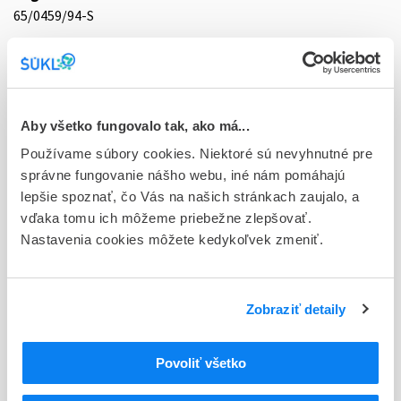
65/0459/94-S
Doplnok
sol inj 100x2 ml/100 mg (amp.skl.hnedá)
Stav
Aby všetko fungovalo tak, ako má...
D - Registrácia bez obmedzenia platnosti
Používame súbory cookies. Niektoré sú nevyhnutné pre
Typ registračnej procedúry
správne fungovanie nášho webu, iné nám pomáhajú
Národná
lepšie spoznať, čo Vás na našich stránkach zaujalo, a
vďaka tomu ich môžeme priebežne zlepšovať.
Držiteľ, krajina
Nastavenia cookies môžete kedykoľvek zmeniť.
MEDOCHEMIE Ltd., Cyprus
Indikačná skupina
Zobraziť detaily
65 - ANALGETICA - ANODYNA
ATC
Povoliť všetko
N
Centrálna nervová sústava
N02
Analgetiká