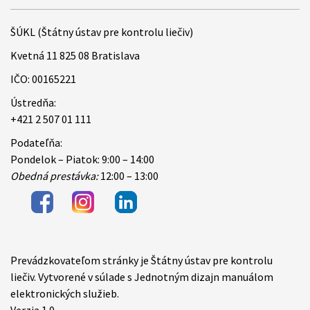
ŠÚKL (Štátny ústav pre kontrolu liečiv)
Kvetná 11 825 08 Bratislava
IČO: 00165221
Ústredňa:
+421 2 507 01 111
Podateľňa:
Pondelok – Piatok: 9:00 – 14:00
Obedná prestávka:
12:00 – 13:00
Prevádzkovateľom stránky je Štátny ústav pre kontrolu
Items
liečiv. Vytvorené v súlade s Jednotným dizajn manuálom
elektronických služieb.