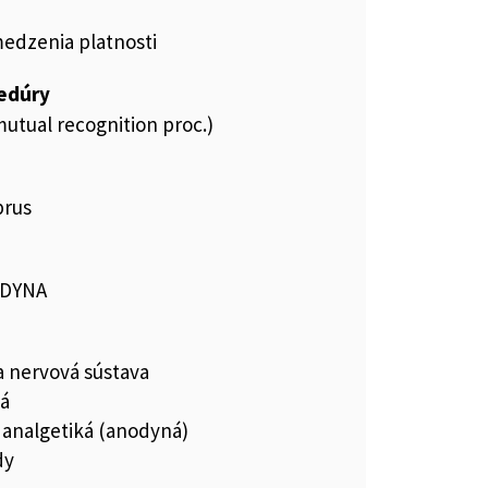
medzenia platnosti
cedúry
utual recognition proc.)
prus
ODYNA
a nervová sústava
ká
 analgetiká (anodyná)
dy