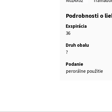
N02AX02
Tramado
Podrobnosti o li
Exspirácia
36
Druh obalu
?
Podanie
perorálne použitie