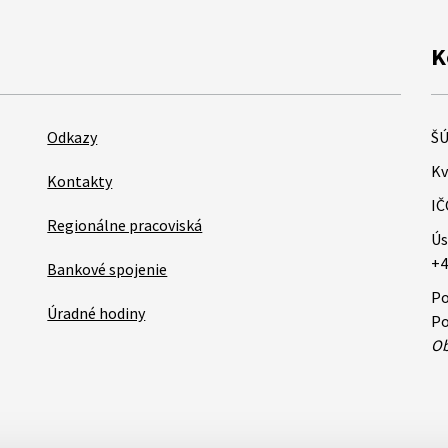
K
Odkazy
ŠÚ
Kv
Kontakty
IČ
Regionálne pracoviská
Ús
+4
Bankové spojenie
Po
Úradné hodiny
Po
Ob