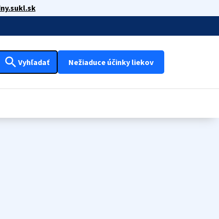
ny.sukl.sk
search
Vyhľadať
Nežiaduce účinky liekov