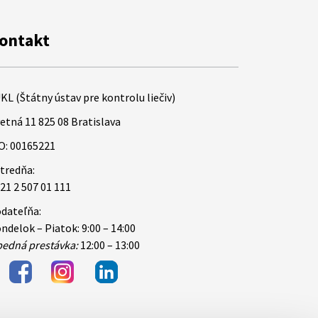
ontakt
KL (Štátny ústav pre kontrolu liečiv)
etná 11 825 08 Bratislava
O: 00165221
tredňa:
21 2 507 01 111
dateľňa:
ndelok – Piatok: 9:00 – 14:00
edná prestávka:
12:00 – 13:00