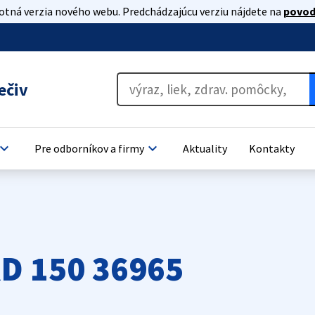
lotná verzia nového webu. Predchádzajúcu verziu nájdete na
povod
ečiv
oard_arrow_down
keyboard_arrow_down
Pre odborníkov a firmy
Aktuality
Kontakty
D 150 36965