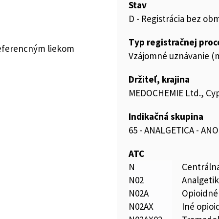
Stav
D - Registrácia bez ob
Typ registračnej pro
referencným liekom
Vzájomné uznávanie (m
Držiteľ, krajina
MEDOCHEMIE Ltd., Cy
Indikačná skupina
65 - ANALGETICA - AN
ATC
N
Centráln
N02
Analgeti
N02A
Opioidné
N02AX
Iné opioi