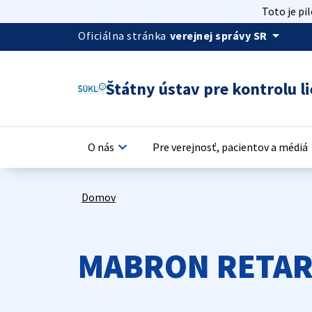
Toto je pi
arrow_drop_down
Oficiálna stránka
verejnej správy SR
Štátny ústav pre kontrolu li
keyboard_arrow_down
keyb
O nás
Pre verejnosť, pacientov a médiá
Domov
MABRON RETAR