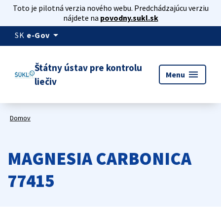
Toto je pilotná verzia nového webu. Predchádzajúcu verziu
nájdete na
povodny.sukl.sk
arrow_drop_down
SK
e-Gov
Štátny ústav pre kontrolu
menu
Menu
liečiv
Domov
MAGNESIA CARBONICA
77415