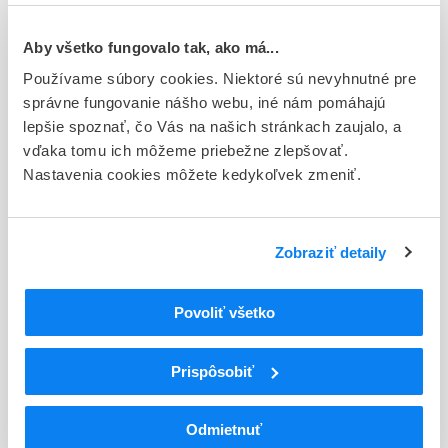
Typ registračnej procedúry
Aby všetko fungovalo tak, ako má...
Národná
Používame súbory cookies. Niektoré sú nevyhnutné pre
Držiteľ, krajina
správne fungovanie nášho webu, iné nám pomáhajú
BOIRON, Francúzsko
lepšie spoznať, čo Vás na našich stránkach zaujalo, a
vďaka tomu ich môžeme priebežne zlepšovať.
Indikačná skupina
Nastavenia cookies môžete kedykoľvek zmeniť.
93 - HOMEOPATICA
ATC
Zobraziť detaily
V
Rôzne (vária)
V03
Všetky ostatné liečivá
V03A
Všetky ostatné liečivá
Povoliť všetko
V03AX
Iné liečivá
Prispôsobiť
Podrobnosti o lieku
Exspirácia
Odmietnuť
60