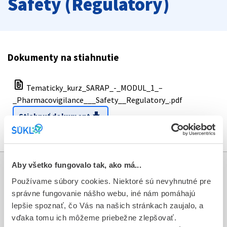
Safety (Regulatory)
Dokumenty na stiahnutie
file_present
Tematicky_kurz_SARAP_-_MODUL_1_–
_Pharmacovigilance___Safety__Regulatory_.pdf
download
Stiahnuť dokument
Aby všetko fungovalo tak, ako má...
Informácie
Používame súbory cookies. Niektoré sú nevyhnutné pre
správne fungovanie nášho webu, iné nám pomáhajú
Aktuality
lepšie spoznať, čo Vás na našich stránkach zaujalo, a
vďaka tomu ich môžeme priebežne zlepšovať.
Dotazník spokojnosti zákazníka