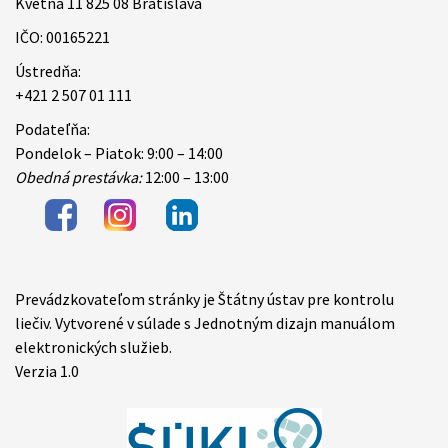
Kvetná 11 825 08 Bratislava
IČO: 00165221
Ústredňa:
+421 2 507 01 111
Podateľňa:
Pondelok – Piatok: 9:00 – 14:00
Obedná prestávka:
12:00 – 13:00
Prevádzkovateľom stránky je Štátny ústav pre kontrolu
Items
liečiv. Vytvorené v súlade s Jednotným dizajn manuálom
elektronických služieb.
Verzia 1.0