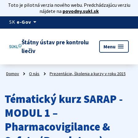
Toto je pilotná verzia nového webu. Predchádzajúcu verziu
nájdete na
povodny.sukl.sk
arrow_drop_down
SK
e-Gov
Štátny ústav pre kontrolu
menu
Menu
liečiv
Domov
O nás
Prezentácie, školenia a kurzy v roku 2015
Tématický kurz SARAP -
MODUL 1 –
Pharmacovigilance &