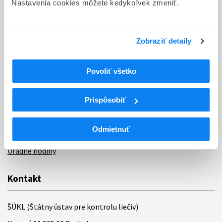
Nastavenia cookies môžete kedykoľvek zmeniť.
Sťažnosti a petície
Poskytovanie informácií
Zobraziť detaily
Ochrana osobných údajov
Povoliť všetko
Odkazy
Kontakty
Prispôsobiť
Regionálne pracoviská
Odmietnuť
Bankové spojenie
Úradné hodiny
Kontakt
ŠÚKL (Štátny ústav pre kontrolu liečiv)