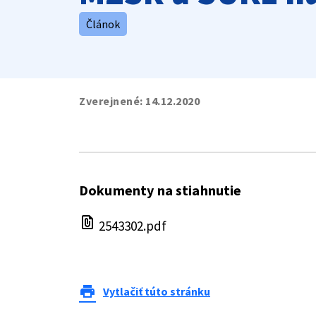
Článok
Zverejnené:
14.12.2020
Dokumenty na stiahnutie
file_present
2543302.pdf
print
Vytlačiť túto stránku