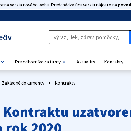
lotná verzia nového webu. Predchádzajúcu verziu nájdete na
povod
ečiv
board_arrow_down
keyboard_arrow_down
Pre odborníkov a firmy
Aktuality
Kontakty
Základné dokumenty
Kontrakty
u Kontraktu uzatvor
 rok 2020