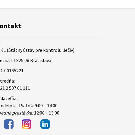
ontakt
KL (Štátny ústav pre kontrolu liečiv)
etná 11 825 08 Bratislava
O: 00165221
tredňa:
21 2 507 01 111
dateľňa:
ndelok – Piatok: 9:00 – 14:00
edná prestávka:
12:00 – 13:00