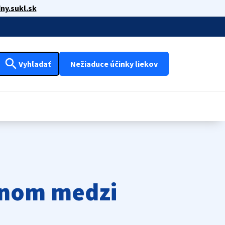
ny.sukl.sk
search
Vyhľadať
Nežiaduce účinky liekov
enom medzi