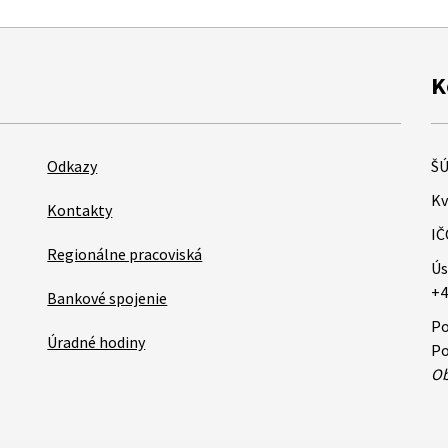
K
Odkazy
ŠÚ
Kv
Kontakty
IČ
Regionálne pracoviská
Ús
+4
Bankové spojenie
Po
Úradné hodiny
Po
Ob