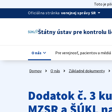
Toto je pi
arrow_drop_down
Oficiálna stránka
verejnej správy SR
Štátny ústav pre kontrolu li
keyboard_arrow_down
key
O nás
Pre verejnosť, pacientov a médiá
Domov
O nás
Základné dokumenty
Dodatok č. 3 k
MZSR a ŠÚKL na