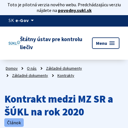
Toto je pilotná verzia nového webu. Predchádzajúcu verziu
nájdete na
povodny.sukl.sk
arrow_drop_down
SK
e-Gov
Štátny ústav pre kontrolu
menu
Menu
liečiv
Domov
O nás
Základné dokumenty
Základné dokumenty
Kontrakty
Kontrakt medzi MZ SR a
ŠÚKL na rok 2020
Článok