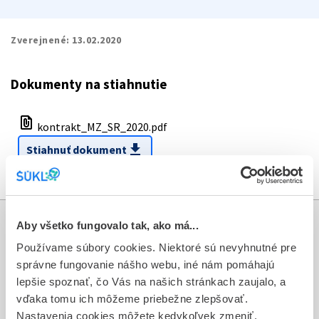
Zverejnené:
13.02.2020
Dokumenty na stiahnutie
file_present
kontrakt_MZ_SR_2020.pdf
download
Stiahnuť dokument
Aby všetko fungovalo tak, ako má...
Informácie
Používame súbory cookies. Niektoré sú nevyhnutné pre
správne fungovanie nášho webu, iné nám pomáhajú
Aktuality
lepšie spoznať, čo Vás na našich stránkach zaujalo, a
Dotazník spokojnosti zákazníka
vďaka tomu ich môžeme priebežne zlepšovať.
Nastavenia cookies môžete kedykoľvek zmeniť.