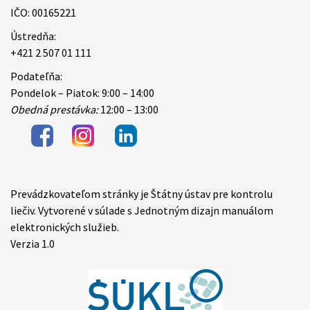
IČO: 00165221
Ústredňa:
+421 2 507 01 111
Podateľňa:
Pondelok – Piatok: 9:00 – 14:00
Obedná prestávka:
12:00 – 13:00
Prevádzkovateľom stránky je Štátny ústav pre kontrolu
Items
liečiv. Vytvorené v súlade s Jednotným dizajn manuálom
elektronických služieb.
Verzia 1.0