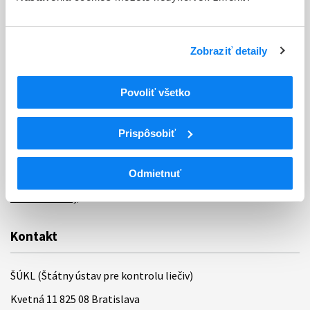
Sťažnosti a petície
Poskytovanie informácií
Zobraziť detaily
Ochrana osobných údajov
Odkazy
Povoliť všetko
Kontakty
Prispôsobiť
Regionálne pracoviská
Bankové spojenie
Odmietnuť
Úradné hodiny
Kontakt
ŠÚKL (Štátny ústav pre kontrolu liečiv)
Kvetná 11 825 08 Bratislava