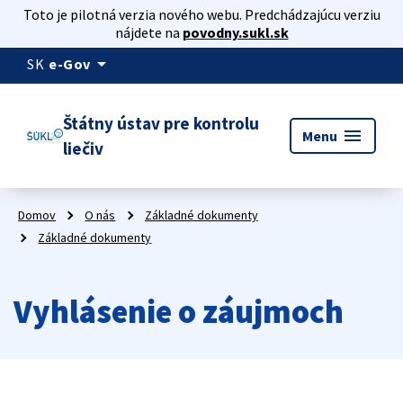
Toto je pilotná verzia nového webu. Predchádzajúcu verziu
nájdete na
povodny.sukl.sk
arrow_drop_down
SK
e-Gov
Štátny ústav pre kontrolu
menu
Menu
liečiv
Domov
O nás
Základné dokumenty
Základné dokumenty
Vyhlásenie o záujmoch