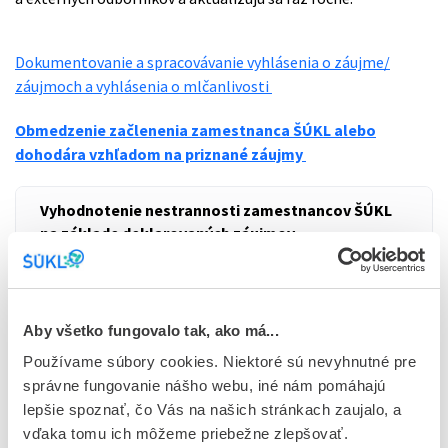
Dokumentovanie a spracovávanie vyhlásenia o záujme/
záujmoch a vyhlásenia o mlčanlivosti
Obmedzenie začlenenia zamestnanca ŠÚKL alebo
dohodára vzhľadom na priznané záujmy
Vyhodnotenie nestrannosti zamestnancov ŠÚKL
na základe deklarovaných záujmov
Sekcia vigilancie
Aby všetko fungovalo tak, ako má...
Sekcia inšpekcie
Používame súbory cookies. Niektoré sú nevyhnutné pre
správne fungovanie nášho webu, iné nám pomáhajú
Sekcia registrácie liekov
lepšie spoznať, čo Vás na našich stránkach zaujalo, a
vďaka tomu ich môžeme priebežne zlepšovať.