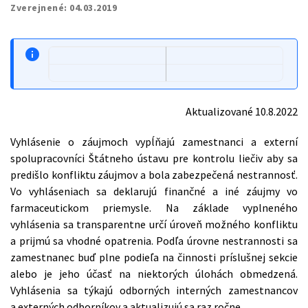
Zverejnené:
04.03.2019
Aktualizované 10.8.2022
Vyhlásenie o záujmoch vypĺňajú zamestnanci a externí
spolupracovníci Štátneho ústavu pre kontrolu liečiv aby sa
predišlo konfliktu záujmov a bola zabezpečená nestrannosť.
Vo vyhláseniach sa deklarujú finančné a iné záujmy vo
farmaceutickom priemysle. Na základe vyplneného
vyhlásenia sa transparentne určí úroveň možného konfliktu
a prijmú sa vhodné opatrenia. Podľa úrovne nestrannosti sa
zamestnanec buď plne podieľa na činnosti príslušnej sekcie
alebo je jeho účasť na niektorých úlohách obmedzená.
Vyhlásenia sa týkajú odborných interných zamestnancov
a externých odborníkov a aktualizujú sa raz ročne.