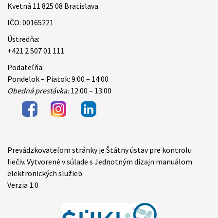
Kvetná 11 825 08 Bratislava
IČO: 00165221
Ústredňa:
+421 2 507 01 111
Podateľňa:
Pondelok – Piatok: 9:00 – 14:00
Obedná prestávka:
12:00 – 13:00
Prevádzkovateľom stránky je Štátny ústav pre kontrolu
Items
liečiv. Vytvorené v súlade s Jednotným dizajn manuálom
elektronických služieb.
Verzia 1.0