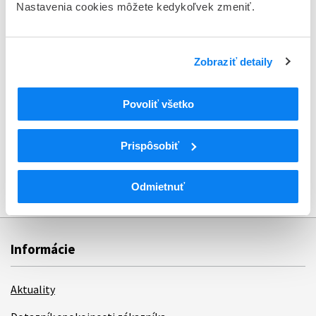
Nastavenia cookies môžete kedykoľvek zmeniť.
Sekcia laboratórnej kontroly
Zobraziť detaily
Sekcia zdravotníckych pomôcok
Povoliť všetko
Oddelenie právne
Prispôsobiť
Oddelenie distribúcie a lekárenstva
Odmietnuť
Informácie
Aktuality