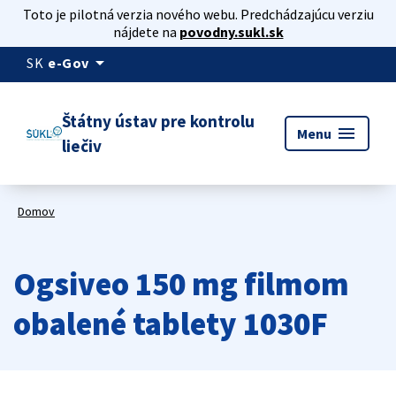
Toto je pilotná verzia nového webu. Predchádzajúcu verziu
nájdete na
povodny.sukl.sk
arrow_drop_down
SK
e-Gov
Štátny ústav pre kontrolu
menu
Menu
liečiv
Domov
Ogsiveo 150 mg filmom
obalené tablety 1030F