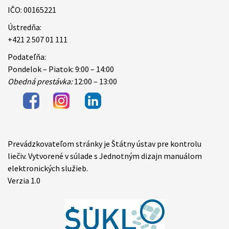
IČO: 00165221
Ústredňa:
+421 2 507 01 111
Podateľňa:
Pondelok – Piatok: 9:00 – 14:00
Obedná prestávka:
12:00 – 13:00
Prevádzkovateľom stránky je Štátny ústav pre kontrolu
Items
liečiv. Vytvorené v súlade s Jednotným dizajn manuálom
elektronických služieb.
Verzia 1.0