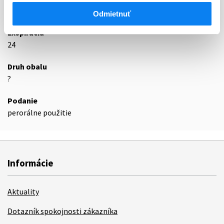
Podrobnosti o lieku
Odmietnuť
Exspirácia
24
Druh obalu
?
Podanie
perorálne použitie
Informácie
Aktuality
Dotazník spokojnosti zákazníka