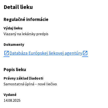
Detail lieku
Regulačné informácie
Výdaj lieku
Viazaný na lekársky predpis
Dokumenty
open_in_new
Databáza Európskej liekovej agentúry
Popis lieku
Právny základ žiadosti
Samostatná úplná – nové liečivo
Vydané
14.08.2025