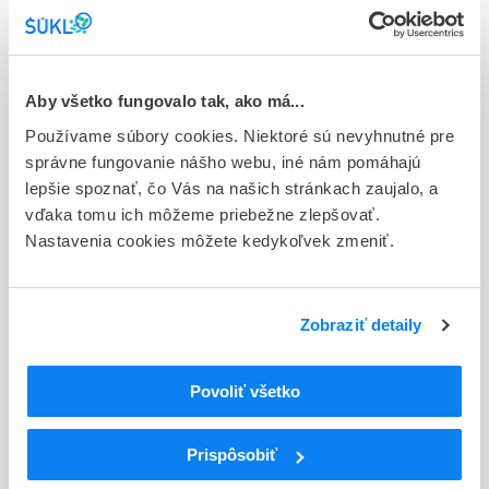
Stav
E - EU registrácia
Aby všetko fungovalo tak, ako má...
Typ registračnej procedúry
Používame súbory cookies. Niektoré sú nevyhnutné pre
Európska - orphan
správne fungovanie nášho webu, iné nám pomáhajú
Držiteľ, krajina
lepšie spoznať, čo Vás na našich stránkach zaujalo, a
Merck Europe B.V., Holandsko
vďaka tomu ich môžeme priebežne zlepšovať.
Nastavenia cookies môžete kedykoľvek zmeniť.
Indikačná skupina
44 - CYTOSTATICA
Zobraziť detaily
ATC
L
Cytostatiká a imunomodulátory
L01
Cytostatiká
Povoliť všetko
L01X
Iné cytostatiká
L01XX
Iné cytostatiká
Prispôsobiť
L01XX81
Nirogacestat