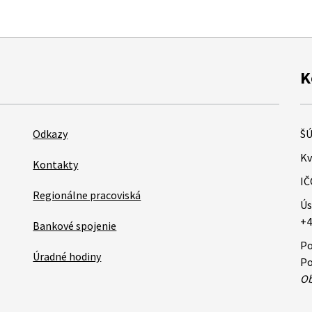
K
Odkazy
ŠÚ
Kv
Kontakty
IČ
Regionálne pracoviská
Ús
+4
Bankové spojenie
Po
Úradné hodiny
Po
Ob