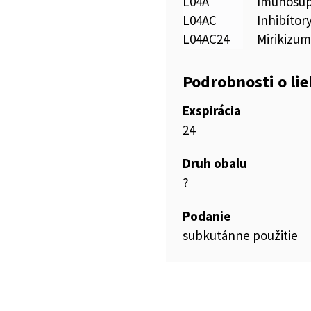
L04A
Imunosup
L04AC
Inhibítor
L04AC24
Mirikizu
Podrobnosti o li
Exspirácia
24
Druh obalu
?
Podanie
subkutánne použitie