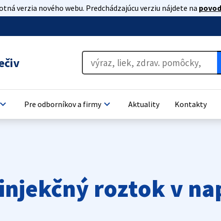
lotná verzia nového webu. Predchádzajúcu verziu nájdete na
povod
ečiv
oard_arrow_down
keyboard_arrow_down
Pre odborníkov a firmy
Aktuality
Kontakty
njekčný roztok v n