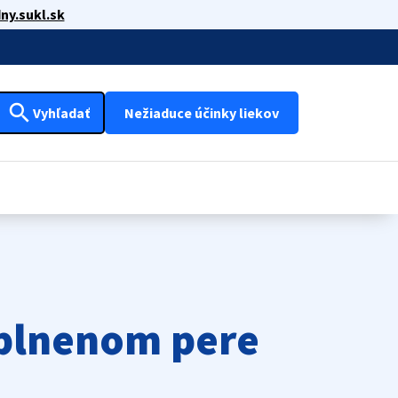
ny.sukl.sk
search
Vyhľadať
Nežiaduce účinky liekov
aplnenom pere