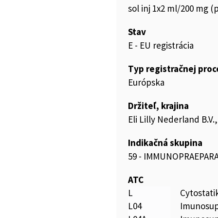
sol inj 1x2 ml/200 mg (
Stav
E - EU registrácia
Typ registračnej pro
Európska
Držiteľ, krajina
Eli Lilly Nederland B.V
Indikačná skupina
59 - IMMUNOPRAEPAR
ATC
L
Cytostat
L04
Imunosup