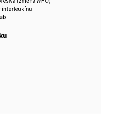
resíva (zmena WHO)
y interleukínu
mab
eku