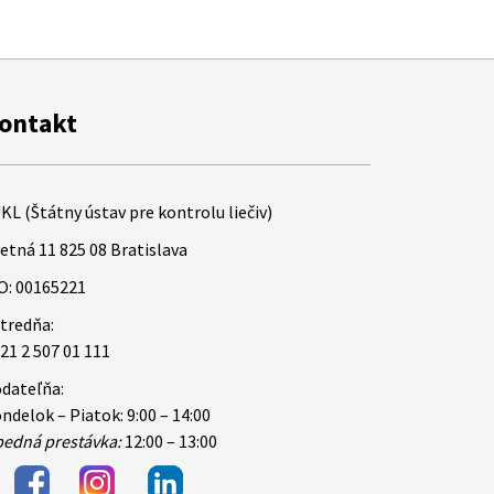
ontakt
KL (Štátny ústav pre kontrolu liečiv)
etná 11 825 08 Bratislava
O: 00165221
tredňa:
21 2 507 01 111
dateľňa:
ndelok – Piatok: 9:00 – 14:00
edná prestávka:
12:00 – 13:00