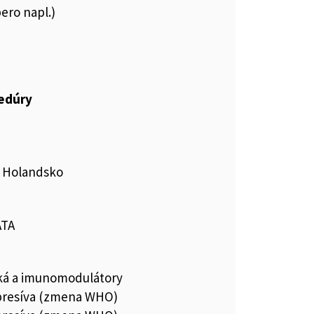
pero napl.)
cedúry
., Holandsko
ATA
iká a imunomodulátory
resíva (zmena WHO)