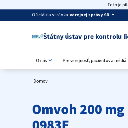
Toto je pi
arrow_drop_down
Oficiálna stránka
verejnej správy SR
Štátny ústav pre kontrolu li
keyboard_arrow_down
keyb
O nás
Pre verejnosť, pacientov a médiá
Domov
Omvoh 200 mg i
0983F