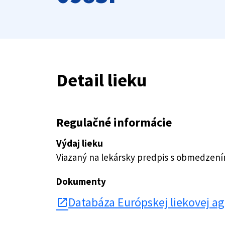
Detail lieku
Regulačné informácie
Výdaj lieku
Viazaný na lekársky predpis s obmedzen
Dokumenty
Databáza Európskej liekovej a
open_in_new