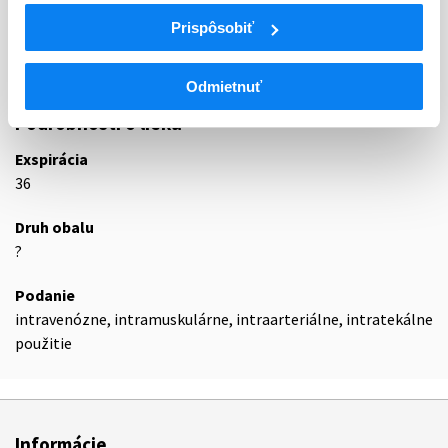
Nízkoosmolárne nefrotropné RTG-
Prispôsobiť
V08AB
kontrastné látky, rozpustné vo vode
V08AB07
Joverzol
Odmietnuť
Podrobnosti o lieku
Exspirácia
36
Druh obalu
?
Podanie
intravenózne, intramuskulárne, intraarteriálne, intratekálne
použitie
Informácie