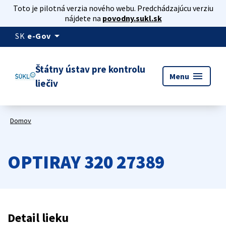
Toto je pilotná verzia nového webu. Predchádzajúcu verziu
nájdete na
povodny.sukl.sk
arrow_drop_down
SK
e-Gov
Štátny ústav pre kontrolu
menu
Menu
liečiv
Domov
OPTIRAY 320 27389
Detail lieku