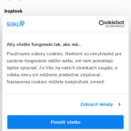
Doplnok
sol inj 10x125 ml (striek.PP vysokotlaková)
Stav
D - Registrácia bez obmedzenia platnosti
Aby všetko fungovalo tak, ako má...
Typ registračnej procedúry
Používame súbory cookies. Niektoré sú nevyhnutné pre
Národná
správne fungovanie nášho webu, iné nám pomáhajú
lepšie spoznať, čo Vás na našich stránkach zaujalo, a
Držiteľ, krajina
vďaka tomu ich môžeme priebežne zlepšovať.
Guerbet, Francúzsko
Nastavenia cookies môžete kedykoľvek zmeniť.
Indikačná skupina
48 - DIAGNOSTICA
Zobraziť detaily
ATC
V
Rôzne (vária)
Povoliť všetko
V08
Kontrastné látky
V08A
Jódované RTG-kontrastné látky