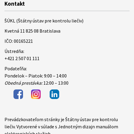
Kontakt
ŠÚKL (Štátny ústav pre kontrolu liečiv)
Kvetná 11 825 08 Bratislava
IČO: 00165221
Ústredňa:
+421 2 507 01 111
Podateľňa:
Pondelok – Piatok: 9:00 – 14:00
Obedná prestávka:
12:00 – 13:00
Prevádzkovateľom stránky je Štátny ústav pre kontrolu
Items
liečiv. Vytvorené v súlade s Jednotným dizajn manuálom
elektronických služieb.