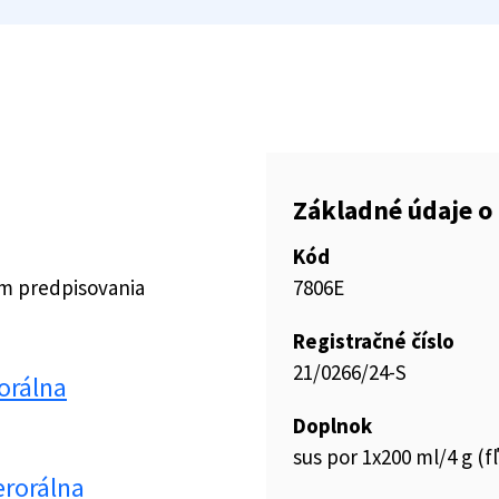
Základné údaje o 
Kód
ím predpisovania
7806E
Registračné číslo
21/0266/24-S
orálna
Doplnok
sus por 1x200 ml/4 g (fľ
rorálna