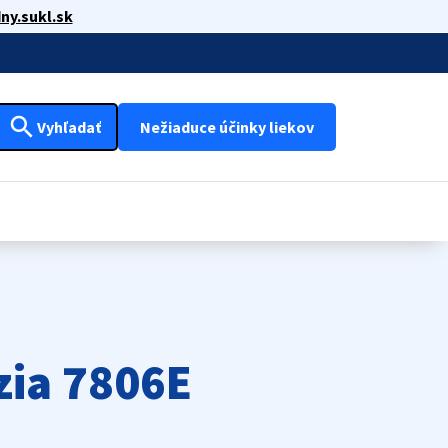
ny.sukl.sk
search
Vyhľadať
Nežiaduce účinky liekov
zia 7806E