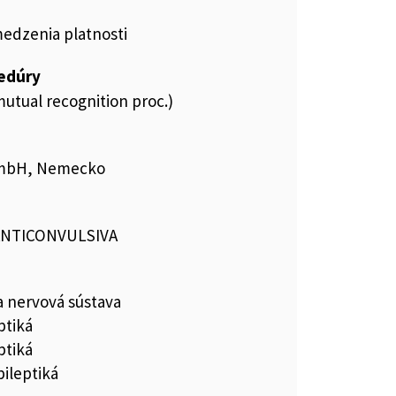
medzenia platnosti
cedúry
utual recognition proc.)
 GmbH, Nemecko
 ANTICONVULSIVA
a nervová sústava
ptiká
ptiká
pileptiká