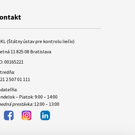
ontakt
KL (Štátny ústav pre kontrolu liečiv)
etná 11 825 08 Bratislava
O: 00165221
tredňa:
21 2 507 01 111
dateľňa:
ndelok – Piatok: 9:00 – 14:00
edná prestávka:
12:00 – 13:00