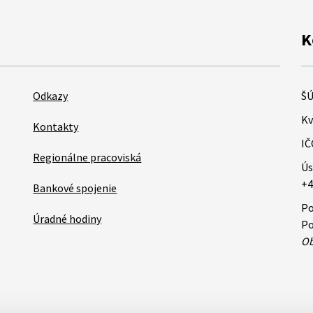
K
Odkazy
ŠÚ
Kv
Kontakty
IČ
Regionálne pracoviská
Ús
+4
Bankové spojenie
Po
Úradné hodiny
Po
Ob