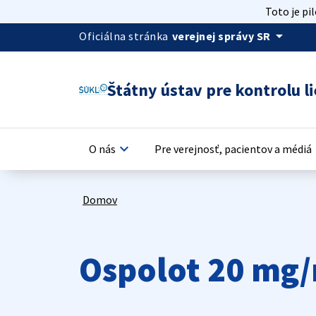
Toto je pi
arrow_drop_down
Oficiálna stránka
verejnej správy SR
Štátny ústav pre kontrolu li
keyboard_arrow_down
keyb
O nás
Pre verejnosť, pacientov a médiá
Domov
Ospolot 20 mg/