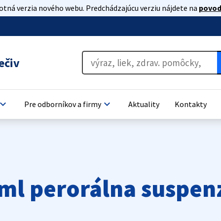
lotná verzia nového webu. Predchádzajúcu verziu nájdete na
povod
ečiv
oard_arrow_down
keyboard_arrow_down
Pre odborníkov a firmy
Aktuality
Kontakty
ml perorálna suspen