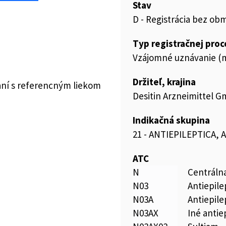
Stav
D - Registrácia bez ob
Typ registračnej pro
Vzájomné uznávanie (m
Držiteľ, krajina
aní s referencným liekom
Desitin Arzneimittel
Indikačná skupina
21 - ANTIEPILEPTICA,
ATC
N
Centráln
N03
Antiepile
N03A
Antiepile
N03AX
Iné antie