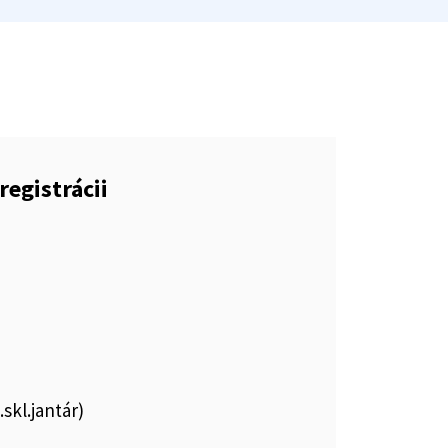
registrácii
.skl.jantár)