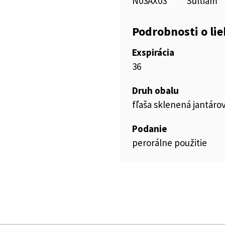
N03AX03
Sultiam
Podrobnosti o li
Exspirácia
36
Druh obalu
fľaša sklenená jantáro
Podanie
perorálne použitie