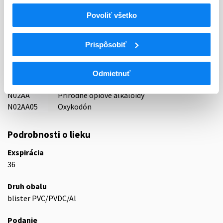
Indikačná skupina
Povoliť všetko
65 - ANALGETICA - ANODYNA
Prispôsobiť
ATC
N
Centrálna nervová sústava
N02
Analgetiká
Odmietnuť
N02A
Opioidné analgetiká (anodyná)
N02AA
Prírodné ópiové alkaloidy
N02AA05
Oxykodón
Podrobnosti o lieku
Exspirácia
36
Druh obalu
blister PVC/PVDC/Al
Podanie