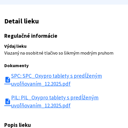
Detail lieku
Regulačné informácie
Výdaj lieku
Viazaný na osobitné tlačivo so šikmým modrým pruhom
Dokumenty
SPC: SPC_Oxypro tablety s predĺženým
description
uvoľňovaním_12.2025.pdf
PIL: PIL_Oxypro tablety s predĺženým
description
uvoľňovaním_12.2025.pdf
Popis lieku