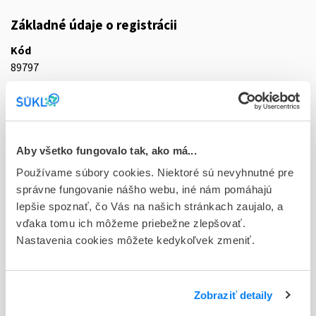
Základné údaje o registrácii
Kód
89797
Registračné číslo
65/0322/10-S
Doplnok
Aby všetko fungovalo tak, ako má...
tbl plg 100x1x20 mg (blis.PVC/PVDC/Al jednodávk.bal.)
Používame súbory cookies. Niektoré sú nevyhnutné pre
správne fungovanie nášho webu, iné nám pomáhajú
Stav
lepšie spoznať, čo Vás na našich stránkach zaujalo, a
D - Registrácia bez obmedzenia platnosti
vďaka tomu ich môžeme priebežne zlepšovať.
Nastavenia cookies môžete kedykoľvek zmeniť.
Typ registračnej procedúry
Decentralizovaná
Držiteľ, krajina
Zobraziť detaily
G.L. Pharma GmbH, Rakúsko