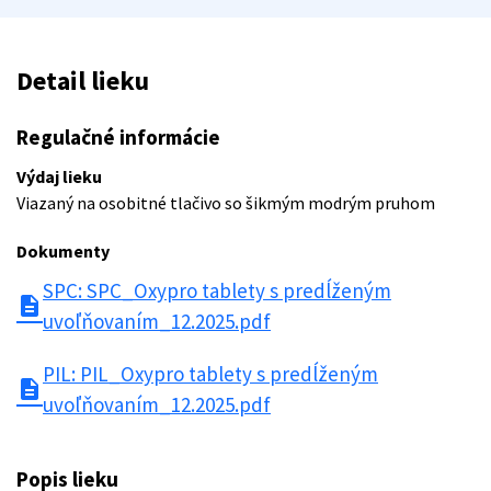
Detail lieku
Regulačné informácie
Výdaj lieku
Viazaný na osobitné tlačivo so šikmým modrým pruhom
Dokumenty
SPC: SPC_Oxypro tablety s predĺženým
description
uvoľňovaním_12.2025.pdf
PIL: PIL_Oxypro tablety s predĺženým
description
uvoľňovaním_12.2025.pdf
Popis lieku