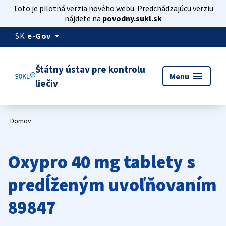
Toto je pilotná verzia nového webu. Predchádzajúcu verziu
nájdete na
povodny.sukl.sk
arrow_drop_down
SK
e-Gov
Štátny ústav pre kontrolu
menu
Menu
liečiv
Domov
Oxypro 40 mg tablety s
predĺženým uvoľňovaním
89847