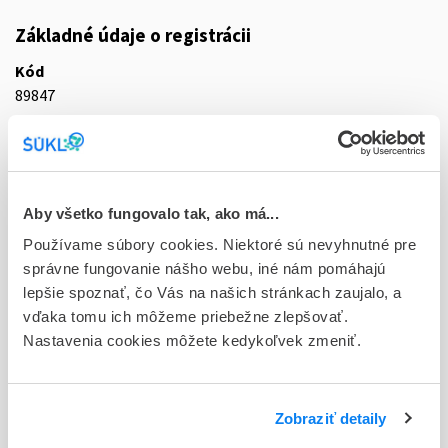
Základné údaje o registrácii
Kód
89847
Registračné číslo
65/0323/10-S
Doplnok
Aby všetko fungovalo tak, ako má...
tbl plg 72x1x40 mg (blis.PVC/PVDC/Al jednodávk.bal.)
Používame súbory cookies. Niektoré sú nevyhnutné pre
správne fungovanie nášho webu, iné nám pomáhajú
Stav
lepšie spoznať, čo Vás na našich stránkach zaujalo, a
D - Registrácia bez obmedzenia platnosti
vďaka tomu ich môžeme priebežne zlepšovať.
Nastavenia cookies môžete kedykoľvek zmeniť.
Typ registračnej procedúry
Decentralizovaná
Držiteľ, krajina
Zobraziť detaily
G.L. Pharma GmbH, Rakúsko