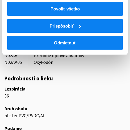
Indikačná skupina
Povoliť všetko
65 - ANALGETICA - ANODYNA
Prispôsobiť
ATC
N
Centrálna nervová sústava
N02
Analgetiká
Odmietnuť
N02A
Opioidné analgetiká (anodyná)
N02AA
Prírodné ópiové alkaloidy
N02AA05
Oxykodón
Podrobnosti o lieku
Exspirácia
36
Druh obalu
blister PVC/PVDC/Al
Podanie