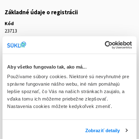
Základné údaje o registrácii
Kód
23713
Registračné číslo
65/0673/10-S
Doplnok
Aby všetko fungovalo tak, ako má...
tbl plg 60x200 mg (blis.PVC/PVDC/Al/papier/PET)
Používame súbory cookies. Niektoré sú nevyhnutné pre
správne fungovanie nášho webu, iné nám pomáhajú
Stav
lepšie spoznať, čo Vás na našich stránkach zaujalo, a
D - Registrácia bez obmedzenia platnosti
vďaka tomu ich môžeme priebežne zlepšovať.
Nastavenia cookies môžete kedykoľvek zmeniť.
Typ registračnej procedúry
Decentralizovaná
Držiteľ, krajina
Zobraziť detaily
Grünenthal GmbH, Nemecko