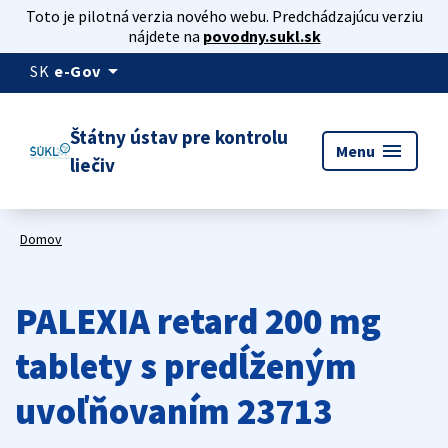
Toto je pilotná verzia nového webu. Predchádzajúcu verziu
nájdete na
povodny.sukl.sk
arrow_drop_down
SK
e-Gov
Štátny ústav pre kontrolu
menu
Menu
liečiv
Domov
PALEXIA retard 200 mg
tablety s predĺženým
uvoľňovaním 23713