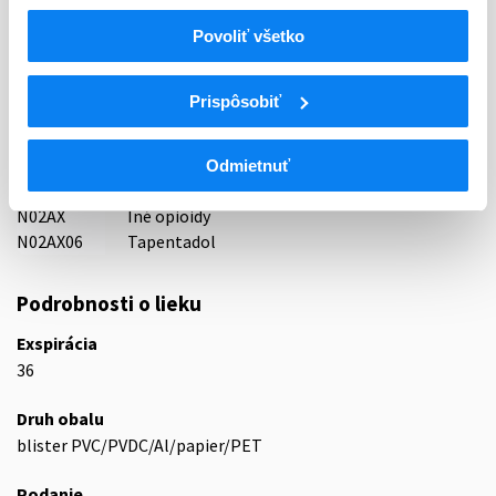
Povoliť všetko
Indikačná skupina
65 - ANALGETICA - ANODYNA
Prispôsobiť
ATC
N
Centrálna nervová sústava
N02
Analgetiká
Odmietnuť
N02A
Opioidné analgetiká (anodyná)
N02AX
Iné opioidy
N02AX06
Tapentadol
Podrobnosti o lieku
Exspirácia
36
Druh obalu
blister PVC/PVDC/Al/papier/PET
Podanie