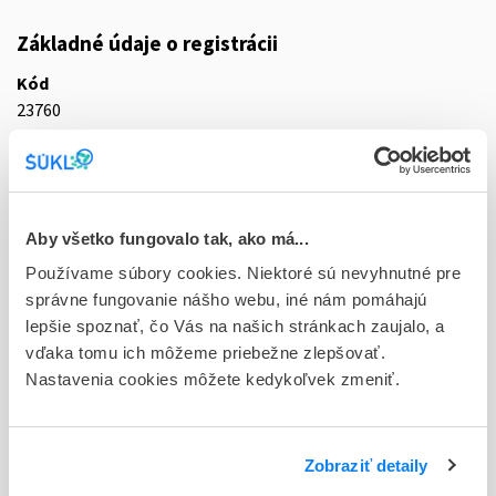
Základné údaje o registrácii
Kód
23760
Registračné číslo
65/0674/10-S
Doplnok
Aby všetko fungovalo tak, ako má...
tbl plg 50x(1x250 mg) (blis.PVC/PVDC/Al/papier/PET-perf.)
Používame súbory cookies. Niektoré sú nevyhnutné pre
správne fungovanie nášho webu, iné nám pomáhajú
Stav
lepšie spoznať, čo Vás na našich stránkach zaujalo, a
D - Registrácia bez obmedzenia platnosti
vďaka tomu ich môžeme priebežne zlepšovať.
Nastavenia cookies môžete kedykoľvek zmeniť.
Typ registračnej procedúry
Decentralizovaná
Držiteľ, krajina
Zobraziť detaily
Grünenthal GmbH, Nemecko