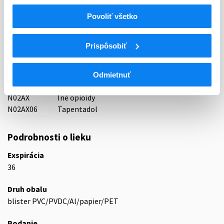
Povoliť všetko
Indikačná skupina
65 - ANALGETICA - ANODYNA
Prispôsobiť
ATC
N
Centrálna nervová sústava
N02
Analgetiká
Odmietnuť
N02A
Opioidné analgetiká (anodyná)
N02AX
Iné opioidy
N02AX06
Tapentadol
Podrobnosti o lieku
Exspirácia
36
Druh obalu
blister PVC/PVDC/Al/papier/PET
Podanie