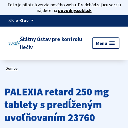
Toto je pilotná verzia nového webu. Predchádzajúcu verziu
nájdete na
povodny.sukl.sk
arrow_drop_down
SK
e-Gov
Štátny ústav pre kontrolu
menu
Menu
liečiv
Domov
PALEXIA retard 250 mg
tablety s predĺženým
uvoľňovaním 23760