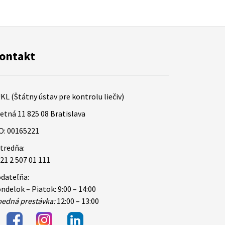
ontakt
KL (Štátny ústav pre kontrolu liečiv)
etná 11 825 08 Bratislava
O: 00165221
tredňa:
21 2 507 01 111
dateľňa:
ndelok – Piatok: 9:00 – 14:00
edná prestávka:
12:00 – 13:00