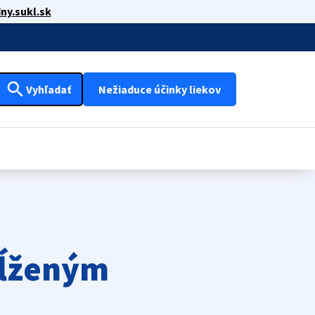
ny.sukl.sk
search
Vyhľadať
Nežiaduce účinky liekov
dĺženým