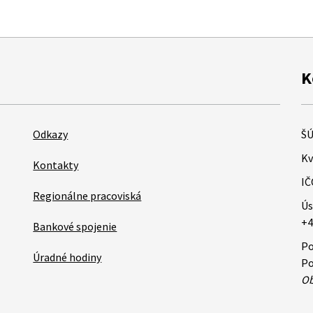
K
Odkazy
ŠÚ
Kv
Kontakty
IČ
Regionálne pracoviská
Ús
+4
Bankové spojenie
Po
Úradné hodiny
Po
Ob