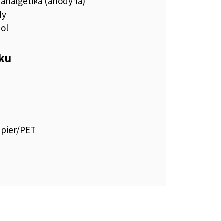
 analgetiká (anodyná)
dy
ol
eku
apier/PET