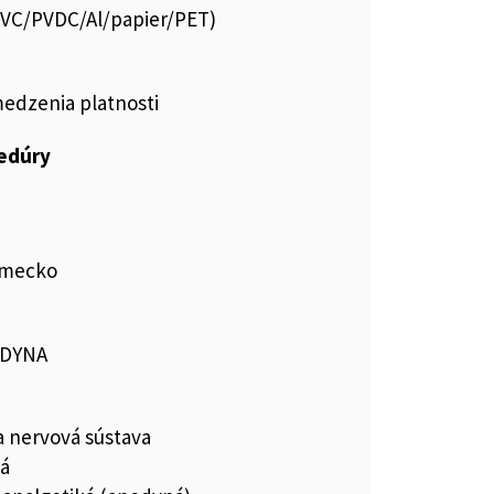
.PVC/PVDC/Al/papier/PET)
medzenia platnosti
cedúry
emecko
ODYNA
a nervová sústava
ká