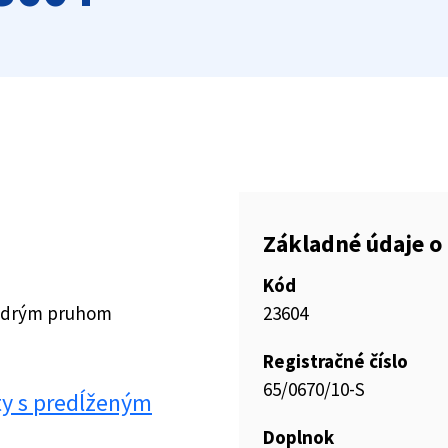
Základné údaje o 
Kód
modrým pruhom
23604
Registračné číslo
65/0670/10-S
ty s predĺženým
Doplnok