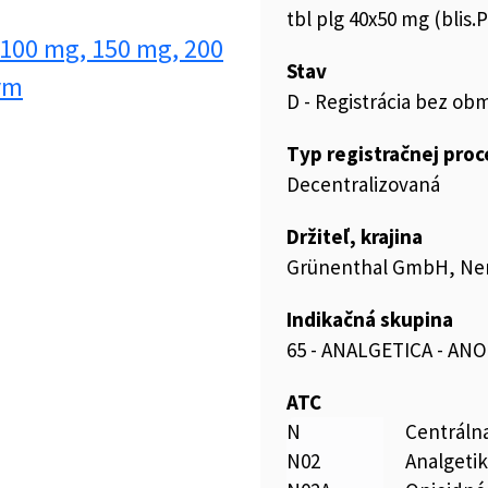
tbl plg 40x50 mg (blis
 100 mg, 150 mg, 200
Stav
ým
D - Registrácia bez ob
Typ registračnej pro
Decentralizovaná
Držiteľ, krajina
Grünenthal GmbH, N
Indikačná skupina
65 - ANALGETICA - AN
ATC
N
Centráln
N02
Analgeti