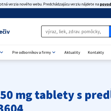
lotná verzia nového webu. Predchádzajúcu verziu nájdete na
povod
ečiv
oard_arrow_down
keyboard_arrow_down
Pre odborníkov a firmy
Aktuality
Kontakty
 50 mg tablety s pre
3604