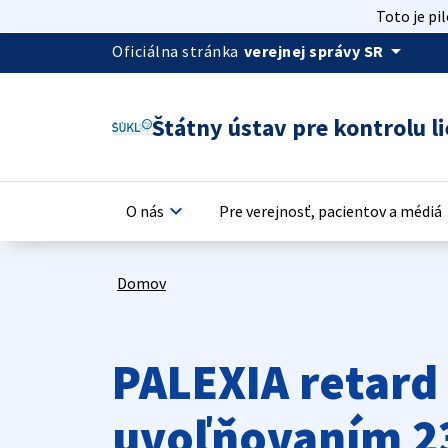
Toto je pi
arrow_drop_down
Oficiálna stránka
verejnej správy SR
Štátny ústav pre kontrolu li
keyboard_arrow_down
keyb
O nás
Pre verejnosť, pacientov a médiá
Domov
PALEXIA retard
uvoľňovaním 2