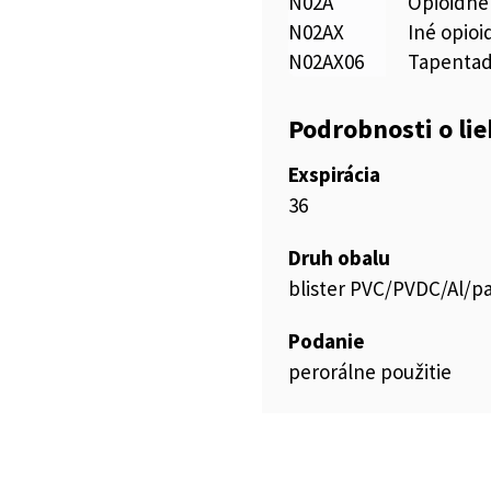
N02A
Opioidné
N02AX
Iné opioi
N02AX06
Tapentad
Podrobnosti o li
Exspirácia
36
Druh obalu
blister PVC/PVDC/Al/p
Podanie
perorálne použitie