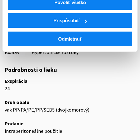
Indikačná skupina
Povoliť všetko
87 - VARIA I
Prispôsobiť
ATC
B
KRV A KRVOTVORNÉ ORGÁNY
B05
NÁHRADY KRVI A PERFÚZNE ROZTOKY
Odmietnuť
B05D
LIEKY NA PERITONEÁLNU DIALÝZU
B05DB
Hypertonické roztoky
Podrobnosti o lieku
Exspirácia
24
Druh obalu
vak PP/PA/PE/PP/SEBS (dvojkomorový)
Podanie
intraperitoneálne použitie