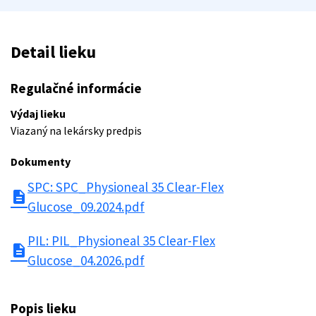
Detail lieku
Regulačné informácie
Výdaj lieku
Viazaný na lekársky predpis
Dokumenty
SPC: SPC_Physioneal 35 Clear-Flex
description
Glucose_09.2024.pdf
PIL: PIL_Physioneal 35 Clear-Flex
description
Glucose_04.2026.pdf
Popis lieku