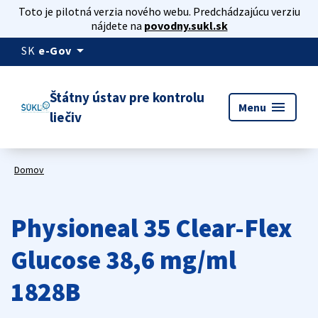
Toto je pilotná verzia nového webu. Predchádzajúcu verziu
nájdete na
povodny.sukl.sk
arrow_drop_down
SK
e-Gov
Štátny ústav pre kontrolu
menu
Menu
liečiv
Domov
Physioneal 35 Clear-Flex
Glucose 38,6 mg/ml
1828B