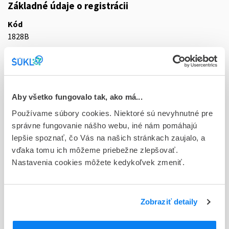
Základné údaje o registrácii
Kód
1828B
Registračné číslo
87/0336/14-S
Doplnok
Aby všetko fungovalo tak, ako má...
sol pnd 5x1,5 l (dvojkomorový jednovak+Luer konektor)
Používame súbory cookies. Niektoré sú nevyhnutné pre
správne fungovanie nášho webu, iné nám pomáhajú
Stav
lepšie spoznať, čo Vás na našich stránkach zaujalo, a
D - Registrácia bez obmedzenia platnosti
vďaka tomu ich môžeme priebežne zlepšovať.
Nastavenia cookies môžete kedykoľvek zmeniť.
Typ registračnej procedúry
Vzájomné uznávanie (mutual recognition proc.)
Držiteľ, krajina
Zobraziť detaily
Vantive Belgium SRL, Belgicko