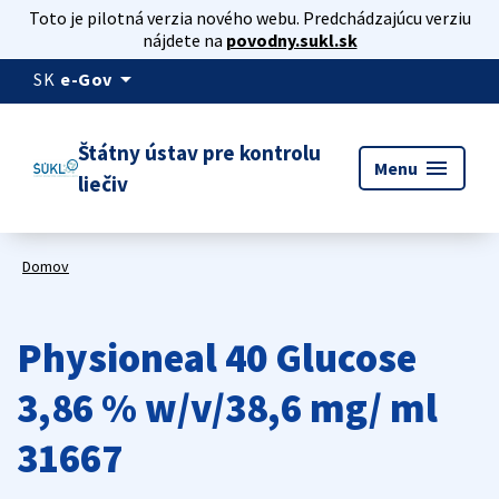
Toto je pilotná verzia nového webu. Predchádzajúcu verziu
nájdete na
povodny.sukl.sk
arrow_drop_down
SK
e-Gov
Štátny ústav pre kontrolu
menu
Menu
liečiv
Domov
Physioneal 40 Glucose
3,86 % w/v/38,6 mg/ ml
31667