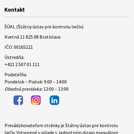
Kontakt
ŠÚKL (Štátny ústav pre kontrolu liečiv)
Kvetná 11 825 08 Bratislava
IČO: 00165221
Ústredňa:
+421 2 507 01 111
Podateľňa:
Pondelok – Piatok: 9:00 – 14:00
Obedná prestávka:
12:00 – 13:00
Prevádzkovateľom stránky je Štátny ústav pre kontrolu
Items
liečiv. Vytvorené v súlade s Jednotným dizajn manuálom