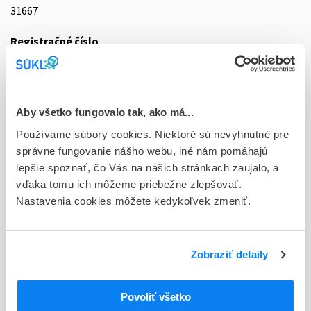
31667
Registračné číslo
87/0197/02-S
Doplnok
sol pnd 4x2,0 l (dvojvak+Luer konektor)
Aby všetko fungovalo tak, ako má...
Používame súbory cookies. Niektoré sú nevyhnutné pre
Stav
správne fungovanie nášho webu, iné nám pomáhajú
D - Registrácia bez obmedzenia platnosti
lepšie spoznať, čo Vás na našich stránkach zaujalo, a
Typ registračnej procedúry
vďaka tomu ich môžeme priebežne zlepšovať.
Národná
Nastavenia cookies môžete kedykoľvek zmeniť.
Držiteľ, krajina
Vantive Belgium SRL, Belgicko
Zobraziť detaily
Indikačná skupina
87 - VARIA I
Povoliť všetko