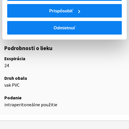
ATC
Prispôsobiť
B
KRV A KRVOTVORNÉ ORGÁNY
B05
NÁHRADY KRVI A PERFÚZNE ROZTOKY
B05D
LIEKY NA PERITONEÁLNU DIALÝZU
Odmietnuť
B05DB
Hypertonické roztoky
Podrobnosti o lieku
Exspirácia
24
Druh obalu
vak PVC
Podanie
intraperitoneálne použitie