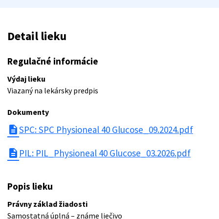
Detail lieku
Regulačné informácie
Výdaj lieku
Viazaný na lekársky predpis
Dokumenty
description
SPC: SPC Physioneal 40 Glucose_09.2024.pdf
description
PIL: PIL_Physioneal 40 Glucose_03.2026.pdf
Popis lieku
Právny základ žiadosti
Samostatná úplná – známe liečivo