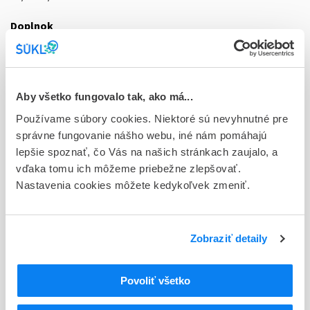
Doplnok
sol iru 10x0,5 ml (striek.inj.skl.napl.+1 ihla)
Stav
D - Registrácia bez obmedzenia platnosti
Aby všetko fungovalo tak, ako má...
Používame súbory cookies. Niektoré sú nevyhnutné pre
Typ registračnej procedúry
správne fungovanie nášho webu, iné nám pomáhajú
Vzájomné uznávanie (mutual recognition proc.)
lepšie spoznať, čo Vás na našich stránkach zaujalo, a
Držiteľ, krajina
vďaka tomu ich môžeme priebežne zlepšovať.
Merck Sharp & Dohme B.V., Holandsko
Nastavenia cookies môžete kedykoľvek zmeniť.
Indikačná skupina
59 - IMMUNOPRAEPARATA
Zobraziť detaily
ATC
J
ANTIINFEKTÍVA NA SYSTÉMOVÉ POUŽITIE
Povoliť všetko
J07
Očkovacie látky
J07A
Bakteriálne očkovacie látky