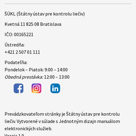
ŠÚKL (Štátny ústav pre kontrolu liečiv)
Kvetná 11 825 08 Bratislava
IČO: 00165221
Ústredňa:
+421 2 507 01 111
Podateľňa:
Pondelok – Piatok: 9:00 – 14:00
Obedná prestávka:
12:00 – 13:00
Prevádzkovateľom stránky je Štátny ústav pre kontrolu
Items
liečiv. Vytvorené v súlade s Jednotným dizajn manuálom
elektronických služieb.
Verzia 1.0