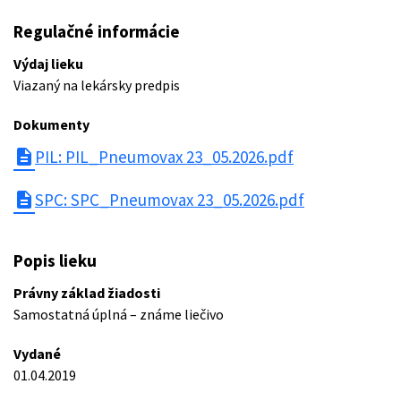
Regulačné informácie
Výdaj lieku
Viazaný na lekársky predpis
Dokumenty
description
PIL: PIL_Pneumovax 23_05.2026.pdf
description
SPC: SPC_Pneumovax 23_05.2026.pdf
Popis lieku
Právny základ žiadosti
Samostatná úplná – známe liečivo
Vydané
01.04.2019