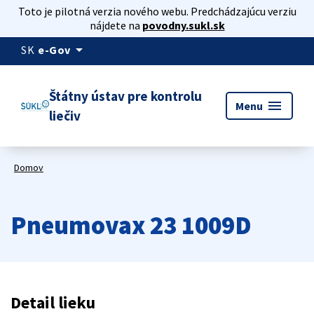
Toto je pilotná verzia nového webu. Predchádzajúcu verziu
nájdete na
povodny.sukl.sk
arrow_drop_down
SK
e-Gov
Štátny ústav pre kontrolu
menu
Menu
liečiv
Domov
Pneumovax 23 1009D
Detail lieku