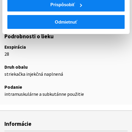
Prispôsobiť
J07AL
Očkovacie látky proti pneumokokom
Očkovacia látka proti pneumokokom,
J07AL01
purifikovaný polysacharidový antigén
Odmietnuť
Podrobnosti o lieku
Exspirácia
28
Druh obalu
striekačka injekčná naplnená
Podanie
intramuskulárne a subkutánne použitie
Informácie