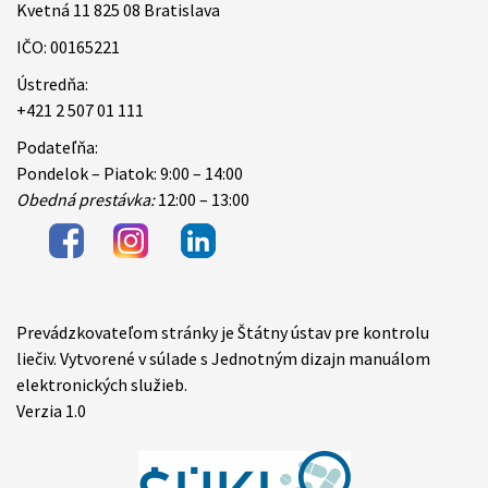
Kvetná 11 825 08 Bratislava
IČO: 00165221
Ústredňa:
+421 2 507 01 111
Podateľňa:
Pondelok – Piatok: 9:00 – 14:00
Obedná prestávka:
12:00 – 13:00
Prevádzkovateľom stránky je Štátny ústav pre kontrolu
Items
liečiv. Vytvorené v súlade s Jednotným dizajn manuálom
elektronických služieb.
Verzia 1.0