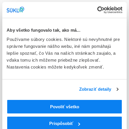
cps dur 21x1 mg (blis.OPA/Al/PVC/Al)
Stav
E - EU registrácia
Aby všetko fungovalo tak, ako má...
Typ registračnej procedúry
Používame súbory cookies. Niektoré sú nevyhnutné pre
Európska
správne fungovanie nášho webu, iné nám pomáhajú
lepšie spoznať, čo Vás na našich stránkach zaujalo, a
Držiteľ, krajina
vďaka tomu ich môžeme priebežne zlepšovať.
Zentiva k.s., Česká republika
Nastavenia cookies môžete kedykoľvek zmeniť.
Indikačná skupina
59 - IMMUNOPRAEPARATA
Zobraziť detaily
ATC
L
Cytostatiká a imunomodulátory
Povoliť všetko
L04
Imunosupresíva (zmena WHO)
L04A
Imunosupresíva (zmena WHO)
L04AX
Iné imunosupresíva (zmena WHO)
Prispôsobiť
L04AX06
Pomalidomid