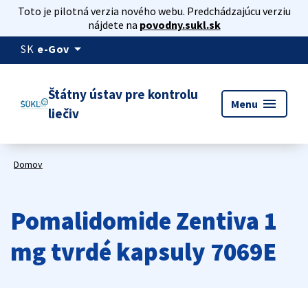
Toto je pilotná verzia nového webu. Predchádzajúcu verziu
nájdete na
povodny.sukl.sk
arrow_drop_down
SK
e-Gov
Štátny ústav pre kontrolu
menu
Menu
liečiv
Domov
Pomalidomide Zentiva 1
mg tvrdé kapsuly 7069E