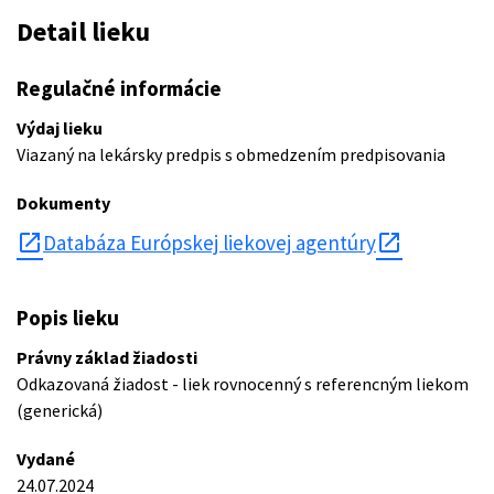
Detail lieku
Regulačné informácie
Výdaj lieku
Viazaný na lekársky predpis s obmedzením predpisovania
Dokumenty
open_in_new
Databáza Európskej liekovej agentúry
Popis lieku
Právny základ žiadosti
Odkazovaná žiadost - liek rovnocenný s referencným liekom
(generická)
Vydané
24.07.2024